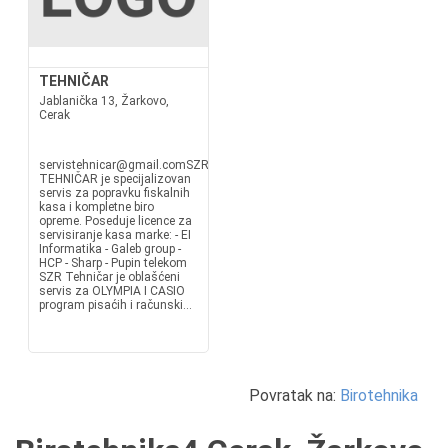
TEHNIČAR
Jablanička 13, Žarkovo,
Cerak
servistehnicar@gmail.comSZR
TEHNIČAR je specijalizovan
servis za popravku fiskalnih
kasa i kompletne biro
opreme. Poseduje licence za
servisiranje kasa marke: - EI
Informatika - Galeb group -
HCP - Sharp - Pupin telekom
SZR Tehničar je oblašćeni
servis za OLYMPIA I CASIO
program pisaćih i računski...
Povratak na:
Birotehnika