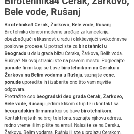
Birotehnika4 Cerak, Žarkovo,
Bele vode, Rušanj
Birotehnika4 Cerak, Žarkovo, Bele vode, Rušanj
.
Birotehnika donosi moderne uređaje za kancelarije,
obezbeđujući efikasnost u radu i olakšavajući svakodnevne
poslovne procese. U potrazi ste za
birotehnici u
Beogradu
u delu grada blizu Ceraka, Žarkova, Belih voda,
Rušnja? Na ovoj stranici ste na pravom mestu. Pogledajte
ponude firmi
koje se bave
birotehnikom na Ceraku u
Žarkovu na Belim vodama u Rušnju
, saznajte
cene
,
ponude
uporedite ih i izaberite ono što vam najviše
odgovara.
Pretražite ceo
beogradski deo grada Cerak, Žarkovo,
Bele vode, Rušanj
i jednim klikom stupite u kontakt sa
beogradskim firmama
koji se bave
birotehnikom
.
Kontaktirajte ih na broj telefona, saznajte njihovu adresu,
radno vreme ili im pišite na email. Nalazite se na Ceraku,
Žarkovu, Belim vodama, Rušnju ili ste u prolazu Cerakom,