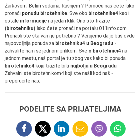
Žarkovom, Belim vodama, Rušnjem ? Pomoću nas ćete lako
pronaći
ponudu birotehnike
. Sve oko
birotehnike4
kao i
ostale
informacije
na jedan klik. Ono što tražite
(birotehniku)
lako ćete pronaći na portalu 011info.com.
Pronašli ste šta vam je potrebno ? Verujemo da je baš ovde
najpovoljnija ponuda za
birotehniku4 u Beogradu
-
zahvalite nam se jednom prilikom. Sve
o birotehnici4
na
jednom mestu, naš portal je tu zbog vas kako bi ponuda
birotehnike4
koju tražite bila
najbolja u Beogradu
.
Zahvalni ste birotehnikom4 koji ste našli kod naš -
preporučite nas.
PODELITE SA PRIJATELJIMA