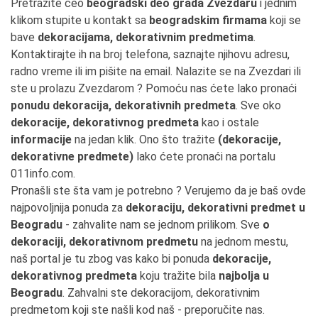
Pretražite ceo
beogradski deo grada Zvezdaru
i jednim
klikom stupite u kontakt sa
beogradskim firmama
koji se
bave
dekoracijama, dekorativnim predmetima
.
Kontaktirajte ih na broj telefona, saznajte njihovu adresu,
radno vreme ili im pišite na email. Nalazite se na Zvezdari ili
ste u prolazu Zvezdarom ? Pomoću nas ćete lako pronaći
ponudu dekoracija, dekorativnih predmeta
. Sve oko
dekoracije, dekorativnog predmeta
kao i ostale
informacije
na jedan klik. Ono što tražite
(dekoracije,
dekorativne predmete)
lako ćete pronaći na portalu
011info.com.
Pronašli ste šta vam je potrebno ? Verujemo da je baš ovde
najpovoljnija ponuda za
dekoraciju, dekorativni predmet u
Beogradu
- zahvalite nam se jednom prilikom. Sve
o
dekoraciji, dekorativnom predmetu
na jednom mestu,
naš portal je tu zbog vas kako bi ponuda
dekoracije,
dekorativnog predmeta
koju tražite bila
najbolja u
Beogradu
. Zahvalni ste dekoracijom, dekorativnim
predmetom koji ste našli kod naš - preporučite nas.