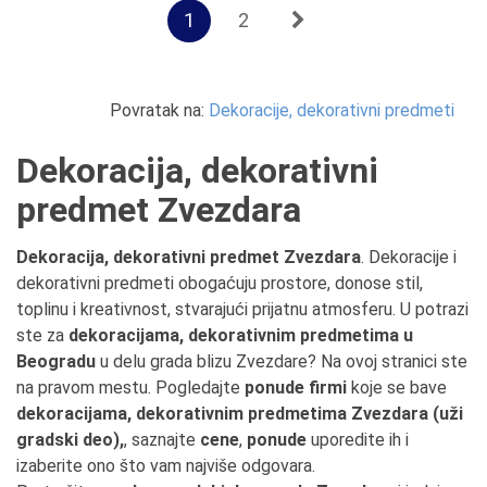
1
2
Povratak na:
Dekoracije, dekorativni predmeti
Dekoracija, dekorativni
predmet Zvezdara
Dekoracija, dekorativni predmet Zvezdara
. Dekoracije i
dekorativni predmeti obogaćuju prostore, donose stil,
toplinu i kreativnost, stvarajući prijatnu atmosferu. U potrazi
ste za
dekoracijama, dekorativnim predmetima u
Beogradu
u delu grada blizu Zvezdare? Na ovoj stranici ste
na pravom mestu. Pogledajte
ponude firmi
koje se bave
dekoracijama, dekorativnim predmetima Zvezdara (uži
gradski deo),
, saznajte
cene
,
ponude
uporedite ih i
izaberite ono što vam najviše odgovara.