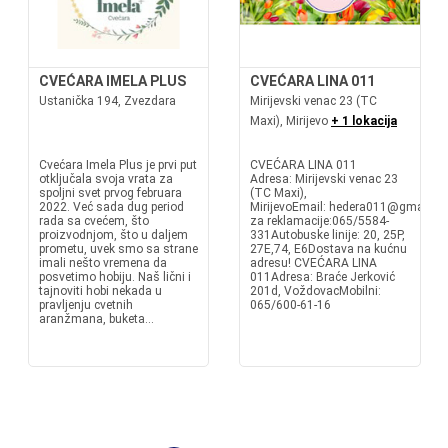
CVEĆARA IMELA PLUS
CVEĆARA LINA 011
Ustanička 194, Zvezdara
Mirijevski venac 23 (TC
Maxi), Mirijevo
+ 1 lokacija
Cvećara Imela Plus je prvi put
CVEĆARA LINA 011
otključala svoja vrata za
Adresa: Mirijevski venac 23
spoljni svet prvog februara
(TC Maxi),
2022. Već sada dug period
MirijevoEmail: hedera011@gmail.co
rada sa cvećem, što
za reklamacije:065/5584-
proizvodnjom, što u daljem
331Autobuske linije: 20, 25P,
prometu, uvek smo sa strane
27E,74, E6Dostava na kućnu
imali nešto vremena da
adresu! CVEĆARA LINA
posvetimo hobiju. Naš lični i
011Adresa: Braće Jerković
tajnoviti hobi nekada u
201d, VoždovacMobilni:
pravljenju cvetnih
065/600-61-16
aranžmana, buketa...