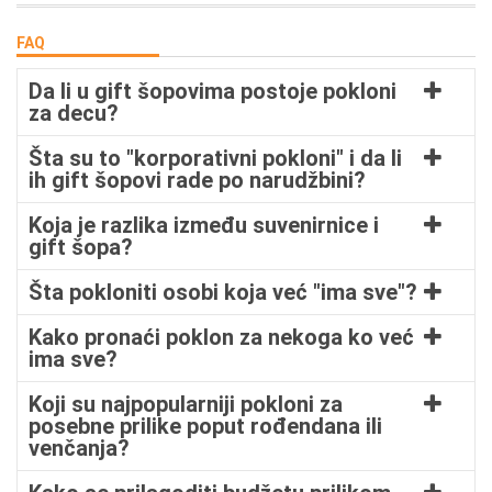
FAQ
Da li u gift šopovima postoje pokloni
za decu?
Šta su to "korporativni pokloni" i da li
ih gift šopovi rade po narudžbini?
Koja je razlika između suvenirnice i
gift šopa?
Šta pokloniti osobi koja već "ima sve"?
Kako pronaći poklon za nekoga ko već
ima sve?
Koji su najpopularniji pokloni za
posebne prilike poput rođendana ili
venčanja?