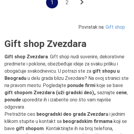
1
2
Povratak na:
Gift shop
Gift shop Zvezdara
Gift shop Zvezdara
. Gift shop nudi suvenire, dekorativne
predmete i poklone, obezbeđuje ideje za svaku priliku i
obogaćuje svakodnevicu. U potrazi ste za
gift shopu u
Beogradu
u delu grada blizu Zvezdare? Na ovoj stranici ste
na pravom mestu. Pogledajte
ponude firmi
koje se bave
gift shopom Zvezdara (uži gradski deo),
, saznajte
cene
,
ponude
uporedite ih i izaberite ono što vam najviše
odgovara.
Pretražite ceo
beogradski deo grada Zvezdaru
i jednim
klikom stupite u kontakt sa
beogradskim firmama
koji se
bave
gift shopom
. Kontaktirajte ih na broj telefona,