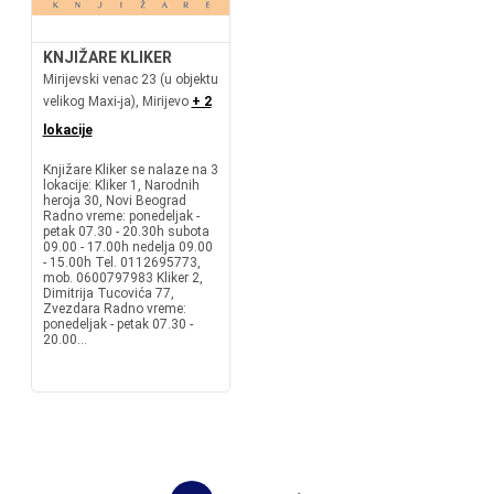
KNJIŽARE KLIKER
Mirijevski venac 23 (u objektu
velikog Maxi-ja), Mirijevo
+ 2
lokacije
Knjižare Kliker se nalaze na 3
lokacije: Kliker 1, Narodnih
heroja 30, Novi Beograd
Radno vreme: ponedeljak -
petak 07.30 - 20.30h subota
09.00 - 17.00h nedelja 09.00
- 15.00h Tel. 0112695773,
mob. 0600797983 Kliker 2,
Dimitrija Tucovića 77,
Zvezdara Radno vreme:
ponedeljak - petak 07.30 -
20.00...