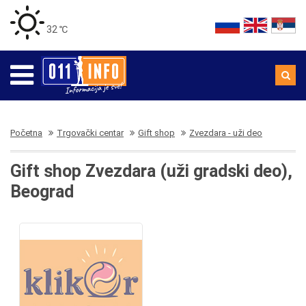
32 ℃
Početna
Trgovački centar
Gift shop
Zvezdara - uži deo
Gift shop Zvezdara (uži gradski deo),
Beograd