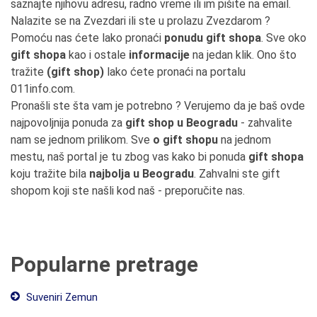
saznajte njihovu adresu, radno vreme ili im pišite na email.
Nalazite se na Zvezdari ili ste u prolazu Zvezdarom ?
Pomoću nas ćete lako pronaći
ponudu gift shopa
. Sve oko
gift shopa
kao i ostale
informacije
na jedan klik. Ono što
tražite
(gift shop)
lako ćete pronaći na portalu
011info.com.
Pronašli ste šta vam je potrebno ? Verujemo da je baš ovde
najpovoljnija ponuda za
gift shop u Beogradu
- zahvalite
nam se jednom prilikom. Sve
o gift shopu
na jednom
mestu, naš portal je tu zbog vas kako bi ponuda
gift shopa
koju tražite bila
najbolja u Beogradu
. Zahvalni ste gift
shopom koji ste našli kod naš - preporučite nas.
Popularne pretrage
Suveniri Zemun