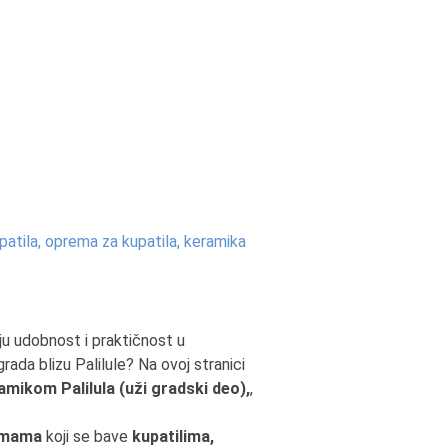
patila, oprema za kupatila, keramika
ju udobnost i praktičnost u
rada blizu Palilule? Na ovoj stranici
mikom Palilula (uži gradski deo),
,
rmama
koji se bave
kupatilima,