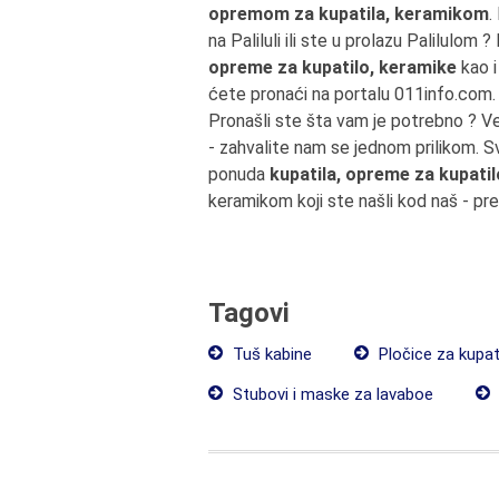
opremom za kupatila, keramikom
.
na Paliluli ili ste u prolazu Palilulo
opreme za kupatilo, keramike
kao i
ćete pronaći na portalu 011info.com.
Pronašli ste šta vam je potrebno ? V
- zahvalite nam se jednom prilikom. 
ponuda
kupatila, opreme za kupati
keramikom koji ste našli kod naš - pr
Tagovi
Tuš kabine
Pločice za kupat
Stubovi i maske za lavaboe