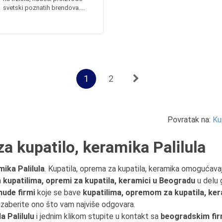
svetski poznatih brendova....
1
2
Povratak na:
Ku
a kupatilo, keramika Palilula
mika Palilula
. Kupatila, oprema za kupatila, keramika omogućava
a
kupatilima, opremi za kupatila, keramici u Beogradu
u delu g
nude firmi
koje se bave
kupatilima, opremom za kupatila, kera
 izaberite ono što vam najviše odgovara.
 Palilulu
i jednim klikom stupite u kontakt sa
beogradskim fi