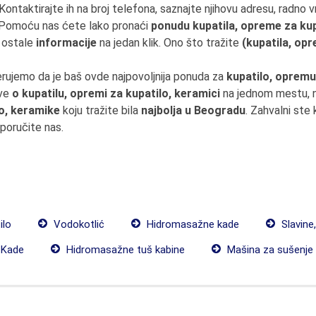
 Kontaktirajte ih na broj telefona, saznajte njihovu adresu, radno v
m ? Pomoću nas ćete lako pronaći
ponudu kupatila, opreme za kup
 ostale
informacije
na jedan klik. Ono što tražite
(kupatila, op
erujemo da je baš ovde najpovoljnija ponuda za
kupatilo, opremu
Sve
o kupatilu, opremi za kupatilo, keramici
na jednom mestu, na
lo, keramike
koju tražite bila
najbolja u Beogradu
. Zahvalni ste
eporučite nas.
ilo
Vodokotlić
Hidromasažne kade
Slavine
Kade
Hidromasažne tuš kabine
Mašina za sušenje