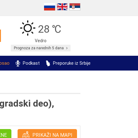
28 ℃
Vedro
Prognoza za narednih 5 dana
posao
Podkast
Preporuke iz Srbije
 gradski deo),
ENE
PRIKAŽI NA MAPI