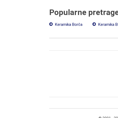
Popularne pretrag
Keramika Borča
Keramika B