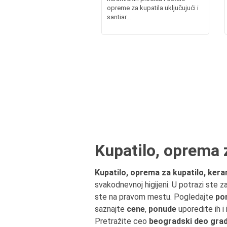
opreme za kupatila uključujući i
santiar...
Kupatilo, oprema z
Kupatilo, oprema za kupatilo, kera
svakodnevnoj higijeni. U potrazi ste z
ste na pravom mestu. Pogledajte
po
saznajte
cene
,
ponude
uporedite ih i
Pretražite ceo
beogradski deo grada