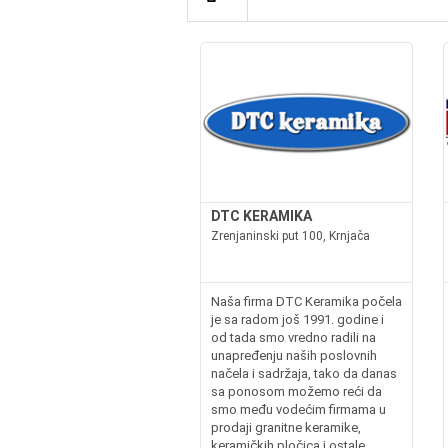
DTC KERAMIKA
Zrenjaninski put 100, Krnjača
Naša firma DTC Keramika počela
je sa radom još 1991. godine i
od tada smo vredno radili na
unapređenju naših poslovnih
načela i sadržaja, tako da danas
sa ponosom možemo reći da
smo među vodećim firmama u
prodaji granitne keramike,
keramičkih pločica i ostale