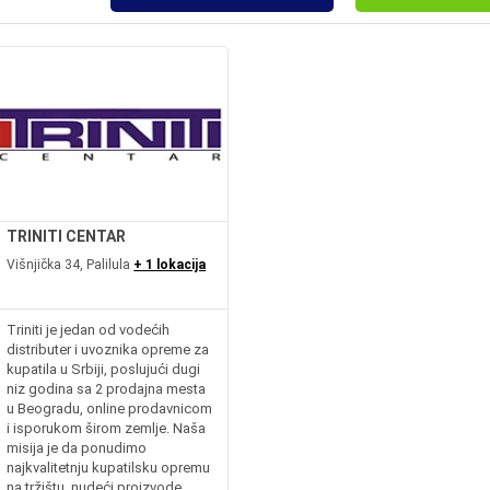
TRINITI CENTAR
Višnjička 34, Palilula
+ 1 lokacija
Triniti je jedan od vodećih
distributer i uvoznika opreme za
kupatila u Srbiji, poslujući dugi
niz godina sa 2 prodajna mesta
u Beogradu, online prodavnicom
i isporukom širom zemlje. Naša
misija je da ponudimo
najkvalitetnju kupatilsku opremu
na tržištu, nudeći proizvode