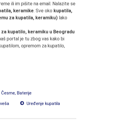
reme ili im pišite na email. Nalazite se
atila, keramike
. Sve oko
kupatila,
remu za kupatila, keramiku)
lako
 za kupatilo, keramiku u Beogradu
š portal je tu zbog vas kako bi
 kupatilom, opremom za kupatilo,
, Česme, Baterije
 veša
Uređenje kupatila