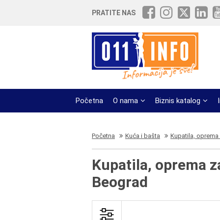
PRATITE NAS
Početna
O nama
Biznis katalog
Početna
Kuća i bašta
Kupatila, oprema 
Kupatila, oprema za
Beograd