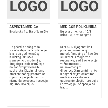
ASPECTA MEDICA
MEDICOR POLIKLINIKA
Brodarska 1b, Staro Sajmište
Bulevar umetnosti 15/1
(Blok 30), Novi Beograd
Od početka našeg rada,
RENDGEN dijagonstika I
vodeća ideja nađe ordinacije
pored najsavremenijih
bila je da godine našeg
metoda “imaging-a”, kao što
kliničkog iskustva
su skener ili magnetna
prenesemo u modernije,
rezonanca, zadržao je svoje
drugačije i lepše okruženje
važno mesto i u
na zadovoljstvo naših
najsavemenijim
pacijenata. Dizajnirali smo
dijagnostičkim centrima i to
ambijent našeg prostora sa
u najrazličitijim oblastima
ciljem da pacijenti mogu u
medicine kao što su: -
njemu da se opuste i osećaju
gastroenterologija - urologija
sigurno. Dok pijuck...
i nefrologija - ortopedija sa
trau...