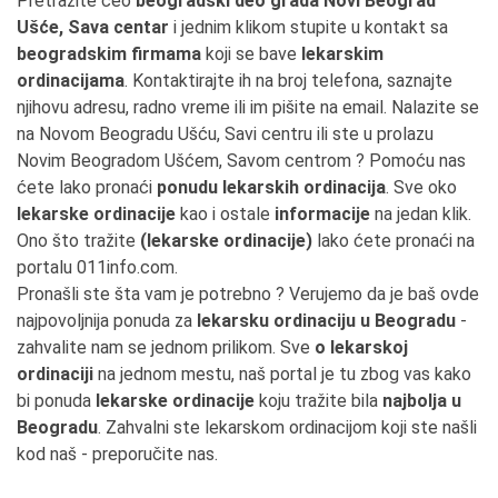
Pretražite ceo
beogradski deo grada Novi Beograd
Ušće, Sava centar
i jednim klikom stupite u kontakt sa
beogradskim firmama
koji se bave
lekarskim
ordinacijama
. Kontaktirajte ih na broj telefona, saznajte
njihovu adresu, radno vreme ili im pišite na email. Nalazite se
na Novom Beogradu Ušću, Savi centru ili ste u prolazu
Novim Beogradom Ušćem, Savom centrom ? Pomoću nas
ćete lako pronaći
ponudu lekarskih ordinacija
. Sve oko
lekarske ordinacije
kao i ostale
informacije
na jedan klik.
Ono što tražite
(lekarske ordinacije)
lako ćete pronaći na
portalu 011info.com.
Pronašli ste šta vam je potrebno ? Verujemo da je baš ovde
najpovoljnija ponuda za
lekarsku ordinaciju u Beogradu
-
zahvalite nam se jednom prilikom. Sve
o lekarskoj
ordinaciji
na jednom mestu, naš portal je tu zbog vas kako
bi ponuda
lekarske ordinacije
koju tražite bila
najbolja u
Beogradu
. Zahvalni ste lekarskom ordinacijom koji ste našli
kod naš - preporučite nas.