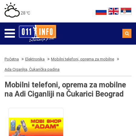
28 ℃
Početna
Elektronika
Mobilni telefoni, oprema za mobilne
Ada Ciganlija, Čukarička padina
Mobilni telefoni, oprema za mobilne
na Adi Ciganliji na Čukarici Beograd