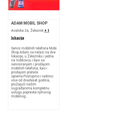
ADAM MOBIL SHOP
Avalska 2a, Železnik
+ 1
lokacija
Servis mobilnih telefona Mobi
Shop Adam se nalazi na dve
lokacije, u Železniku i jedna
na Vidikovcu i bavi se
servisiranjem i prodajom
mobilnih telefona, kao i
prodajom prateće
opreme.Postojimo i radimo
vise od dvadeset godina,
pružajući našim
sugrađanima kompletnu
uslugu popravke njihovog
mobilnog...