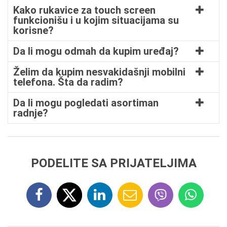
Kako rukavice za touch screen
funkcionišu i u kojim situacijama su
korisne?
Da li mogu odmah da kupim uređaj?
Želim da kupim nesvakidašnji mobilni
telefona. Šta da radim?
Da li mogu pogledati asortiman
radnje?
PODELITE SA PRIJATELJIMA