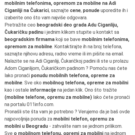
mobilnim telefonima, opremom za mobilne na Adi
Ciganliji na Čukarici
, saznajte
cene
,
ponude
uporedite ih i
izaberite ono što vam najviše odgovara.
Pretražite ceo
beogradski deo grada Adu Ciganliju,
Čukaričku padinu
i jednim klikom stupite u kontakt sa
beogradskim firmama
koji se bave
mobilnim telefonima,
opremom za mobilne
. Kontaktirajte ih na broj telefona,
saznajte njihovu adresu, radno vreme ili im pišite na email.
Nalazite se na Adi Ciganliji, Čukaričkoj padini ili ste u prolazu
Adom Ciganlijom, Čukaričkom padinom ? Pomoću nas ćete
lako pronaći
ponudu mobilnih telefona, opreme za
mobilne
. Sve oko
mobilnog telefona, opreme za mobilni
kao i ostale
informacije
na jedan klik. Ono što tražite
(mobilne telefone, opremu za mobilne)
lako ćete pronaći
na portalu 011info.com.
Pronašli ste šta vam je potrebno ? Verujemo da je baš ovde
najpovoljnija ponuda za
mobilni telefon, opremu za
mobilni u Beogradu
- zahvalite nam se jednom prilikom.
Sve
o mobilnom telefonu, opremi za mobilni
na jednom