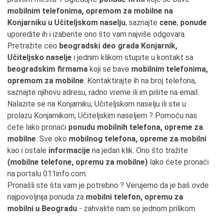
mobilnim telefonima, opremom za mobilne na
Konjarniku u Učiteljskom naselju
, saznajte
cene
,
ponude
uporedite ih i izaberite ono što vam najviše odgovara.
Pretražite ceo
beogradski deo grada Konjarnik,
Učiteljsko naselje
i jednim klikom stupite u kontakt sa
beogradskim firmama
koji se bave
mobilnim telefonima,
opremom za mobilne
. Kontaktirajte ih na broj telefona,
saznajte njihovu adresu, radno vreme ili im pišite na email.
Nalazite se na Konjarniku, Učiteljskom naselju ili ste u
prolazu Konjarnikom, Učiteljskim naseljem ? Pomoću nas
ćete lako pronaći
ponudu mobilnih telefona, opreme za
mobilne
. Sve oko
mobilnog telefona, opreme za mobilni
kao i ostale
informacije
na jedan klik. Ono što tražite
(mobilne telefone, opremu za mobilne)
lako ćete pronaći
na portalu 011info.com.
Pronašli ste šta vam je potrebno ? Verujemo da je baš ovde
najpovoljnija ponuda za
mobilni telefon, opremu za
mobilni u Beogradu
- zahvalite nam se jednom prilikom.