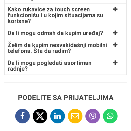
Kako rukavice za touch screen
funkcionišu i u kojim situacijama su
korisne?
Da li mogu odmah da kupim uređaj?
Želim da kupim nesvakidašnji mobilni
telefona. Šta da radim?
Da li mogu pogledati asortiman
radnje?
PODELITE SA PRIJATELJIMA