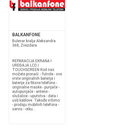
BALKANFONE
Bulevar kralja Aleksandra
368, Zvezdara
REPARACIJA EKRANA I
UREĐAJA LCD I
TOUCHSCREEN Kod nas
možete pronaći: - futrole - sve
vrste originalnih baterija i
baterije za fiksne telefone -
originalne maske - punjače -
autopunjače - antene -
slušalice - uputstva - data i
usb kablove Takođe vršimo:
- prodaju mobilnih telefona -
servis - otku...