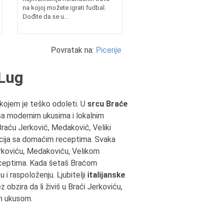
na kojoj možete igrati fudbal.
Dođite da se u...
Povratak na:
Picerije
 Lug
kojem je teško odoleti. U
srcu Braće
sa modernim ukusima i lokalnim
Braću Jerković, Medaković, Veliki
ija sa domaćim receptima. Svaka
Jerkoviću, Medakoviću, Velikom
receptima. Kada šetaš Braćom
i raspoloženju. Ljubitelji
italijanske
ez obzira da li živiš u Braći Jerkoviću,
im ukusom.