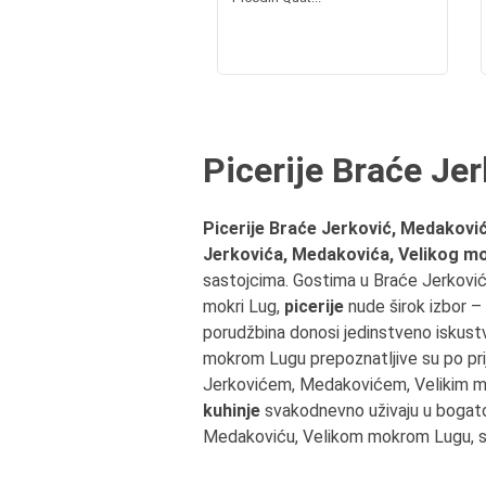
Picerije Braće Je
Picerije Braće Jerković, Medakovi
Jerkovića, Medakovića, Velikog m
sastojcima. Gostima u Braće Jerković 
mokri Lug,
picerije
nude širok izbor –
porudžbina donosi jedinstveno iskust
mokrom Lugu prepoznatljive su po pri
Jerkovićem, Medakovićem, Velikim m
kuhinje
svakodnevno uživaju u bogat
Medakoviću, Velikom mokrom Lugu, si