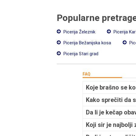
Popularne pretrag
Picerija Železnik
Picerija Ka
Picerija Bežanijska kosa
Pic
Picerija Stari grad
FAQ
Koje brašno se kor
Kako sprečiti da 
Da li je kečap ob
Koji sir je najbolji