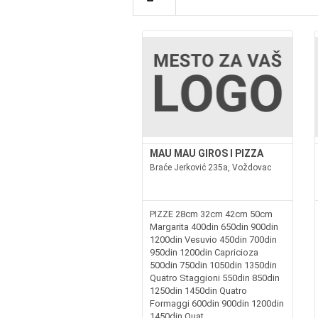
MAU MAU GIROS I PIZZA
Braće Jerković 235a, Voždovac
PIZZE 28cm 32cm 42cm 50cm
Margarita 400din 650din 900din
1200din Vesuvio 450din 700din
950din 1200din Capricioza
500din 750din 1050din 1350din
Quatro Staggioni 550din 850din
1250din 1450din Quatro
Formaggi 600din 900din 1200din
1450din Quat...