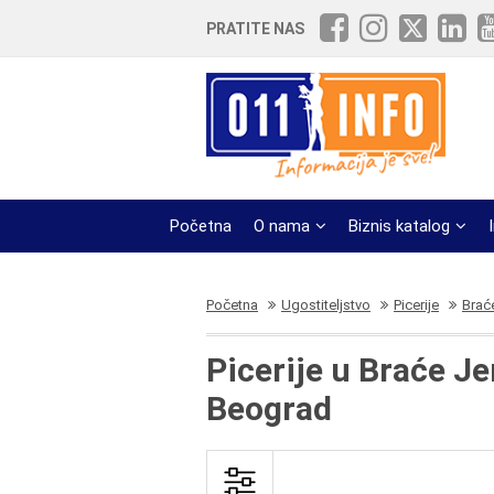
PRATITE NAS
Početna
O nama
Biznis katalog
Početna
Ugostiteljstvo
Picerije
Brać
Picerije u Braće 
Beograd