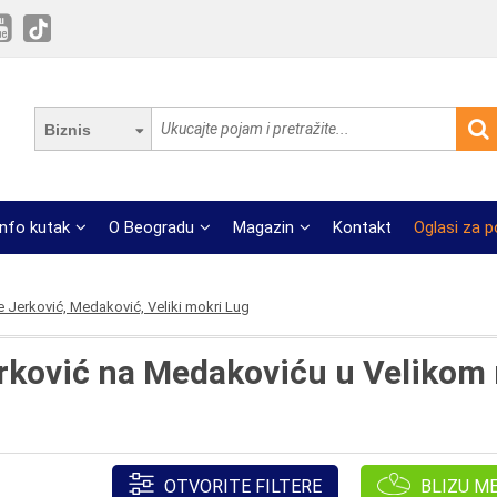
Biznis
Info kutak
O Beogradu
Magazin
Kontakt
Oglasi za 
e Jerković, Medaković, Veliki mokri Lug
Jerković na Medakoviću u Veliko
OTVORITE FILTERE
BLIZU M