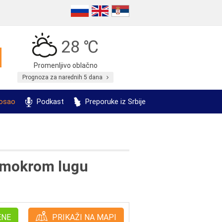
28 ℃
Promenljivo oblačno
Prognoza za narednih 5 dana
posao
Podkast
Preporuke iz Srbije
m mokrom lugu
ENE
PRIKAŽI NA MAPI