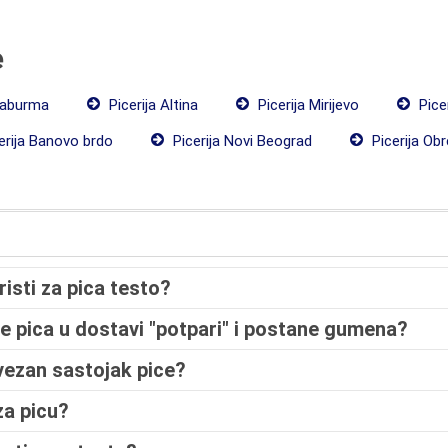
e
raburma
Picerija Altina
Picerija Mirijevo
Pice
erija Banovo brdo
Picerija Novi Beograd
Picerija Ob
isti za pica testo?
se pica u dostavi "potpari" i postane gumena?
avezan sastojak pice?
 za picu?