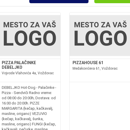
PIZZA PALAČINKE
PIZZAHOUSE 61
DEBELJKO
Medakovićeva 61, Voždovac
Vojvode Vlahovića 4a, Voždovac
DEBELJKO Hot-Dog - Palačinke -
Pizza - Sendviči Radno vreme:
od 08:00 do 20:00h; Dostava: od
16:00 do 20:00h. PIZZE
MARGARITA (kečap, kačkavalj,
masline, origano) VEZUVIO
(kečap, kačkavalj, šunka,
masline, origano) FUNGI (kečap,
kačkavalj, pečurke, masline,