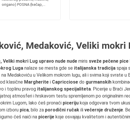
origano) POSNA (kečap,...
rković, Medaković, Veliki mokri
ć, Veliki mokri Lug upravo nude nude
miris
sveže pečene pice
okrog Luga
nalaze se mesta gde se
italijanska tradicija
spaja 
na Medakoviću u Velikom mokrom lugu, ali i svima koji svrate u 
 od klasične
Margherite
i
Capricciose
do
gurmanskih
kombinac
vo i toplinu pravog
italijanskog specijaliteta
. Picerije u Braći 
jatnoj atmosferi i hrskavom testu spremljenom po originalnim 
okrim Lugom, lako ćeš pronaći
piceriju
koja odgovara tvom ukusu 
om izboru
pica
, bilo za
porodični ručak
ili
večernje druženje
. B
gurno ćeš naići na
picerije
koje osvajaju kvalitetom i autentičn