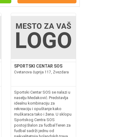
SPORTSKI CENTAR SOS
Cvetanova ćuprija 117, Zvezdara
Sportski Centar SOS se nalazi u
naselju Medaković. Predstavlja
idealnu kombinaciju za
rekreaciju i opuštanje kako
muškaraca tako i žena. U sklopu
Sportskog Centra SOS
postoji:Balon za fudbalTeren za
fudbal sadrži jednu od
najkvalitetnija holandskih trava