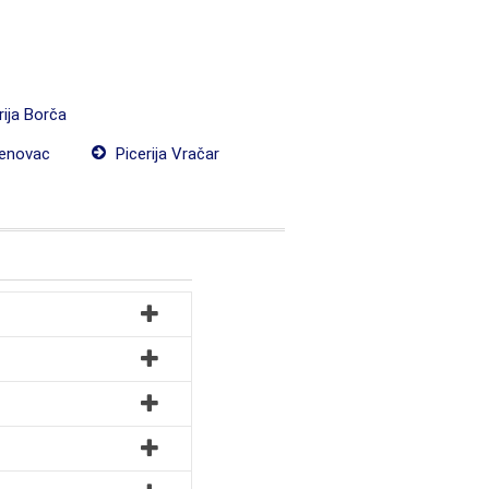
rija Borča
renovac
Picerija Vračar