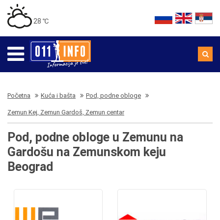
28 ℃
Početna
Kuća i bašta
Pod, podne obloge
Zemun Kej, Zemun Gardoš, Zemun centar
Pod, podne obloge u Zemunu na
Gardošu na Zemunskom keju
Beograd