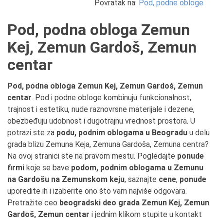
Povratak na:
Pod, podne obloge
Pod, podna obloga Zemun
Kej, Zemun Gardoš, Zemun
centar
Pod, podna obloga Zemun Kej, Zemun Gardoš, Zemun
centar
. Pod i podne obloge kombinuju funkcionalnost,
trajnost i estetiku, nude raznovrsne materijale i dezene,
obezbeđuju udobnost i dugotrajnu vrednost prostora. U
potrazi ste za
podu, podnim oblogama u Beogradu
u delu
grada blizu Zemuna Keja, Zemuna Gardoša, Zemuna centra?
Na ovoj stranici ste na pravom mestu. Pogledajte
ponude
firmi
koje se bave
podom, podnim oblogama u Zemunu
na Gardošu na Zemunskom keju
, saznajte
cene
,
ponude
uporedite ih i izaberite ono što vam najviše odgovara.
Pretražite ceo
beogradski deo grada Zemun Kej, Zemun
Gardoš, Zemun centar
i jednim klikom stupite u kontakt