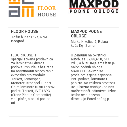
FLOOR HOUSE
MAXPOD PODNE
OBLOGE
Tošin bunar 167a, Novi
Beograd
Marka Nikolića 9, Robna
kuća Kej, Zemun
FLOORHOUSE je
U Zemunu na okretnici
specijalizovana prodavnica
autobusa 82,88,610, 611
za laminatne i drvene
itd..., a blizu Keja smešten je
podove. Ponuda je bazirana
salon podnih obloga
na asortimanu renomiranih
MAXPOD. Bavimo se
evropskih proizvođača
prodajom: tepiha, tepisona,
Tarkett, Kronospan,
PVC podova, laminata i
Kronotex, Kronopol i Egger.
parketa. Na velikom prostoru
Osim laminata tu su i gotovi
uz ljubazno osoblje kod nas
parketi Tarkett, LVT i SPC
možete naći jedinstveni izbor
(Stone Plastic Composite)
tepiha svih dezena i
vinil ploče, brodski pod od
dimenzija.Pored našeg p...
ari...