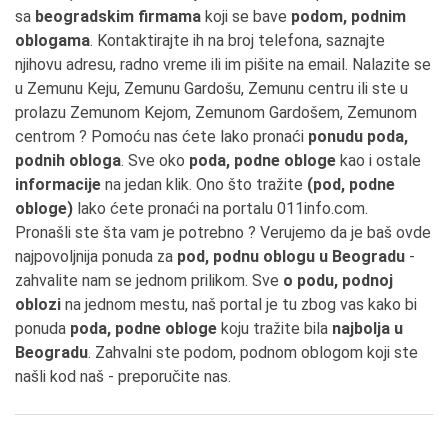
sa
beogradskim firmama
koji se bave
podom, podnim
oblogama
. Kontaktirajte ih na broj telefona, saznajte
njihovu adresu, radno vreme ili im pišite na email. Nalazite se
u Zemunu Keju, Zemunu Gardošu, Zemunu centru ili ste u
prolazu Zemunom Kejom, Zemunom Gardošem, Zemunom
centrom ? Pomoću nas ćete lako pronaći
ponudu poda,
podnih obloga
. Sve oko
poda, podne obloge
kao i ostale
informacije
na jedan klik. Ono što tražite
(pod, podne
obloge)
lako ćete pronaći na portalu 011info.com.
Pronašli ste šta vam je potrebno ? Verujemo da je baš ovde
najpovoljnija ponuda za
pod, podnu oblogu u Beogradu
-
zahvalite nam se jednom prilikom. Sve
o podu, podnoj
oblozi
na jednom mestu, naš portal je tu zbog vas kako bi
ponuda
poda, podne obloge
koju tražite bila
najbolja u
Beogradu
. Zahvalni ste podom, podnom oblogom koji ste
našli kod naš - preporučite nas.