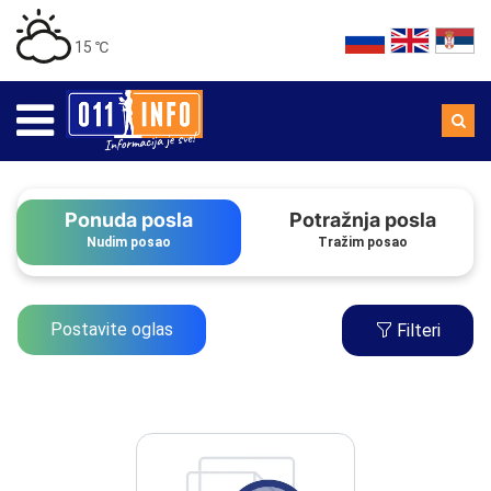
15 ℃
Ponuda posla
Potražnja posla
Nudim posao
Tražim posao
Postavite oglas
Filteri