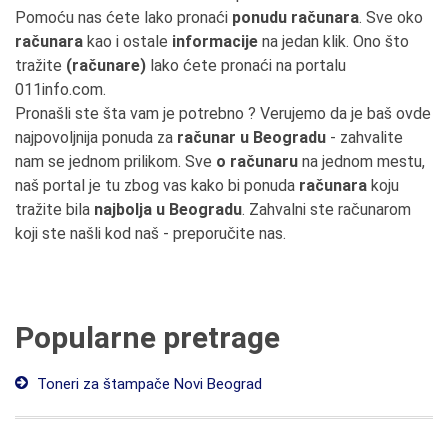
Pomoću nas ćete lako pronaći
ponudu računara
. Sve oko
računara
kao i ostale
informacije
na jedan klik. Ono što
tražite
(računare)
lako ćete pronaći na portalu
011info.com.
Pronašli ste šta vam je potrebno ? Verujemo da je baš ovde
najpovoljnija ponuda za
računar u Beogradu
- zahvalite
nam se jednom prilikom. Sve
o računaru
na jednom mestu,
naš portal je tu zbog vas kako bi ponuda
računara
koju
tražite bila
najbolja u Beogradu
. Zahvalni ste računarom
koji ste našli kod naš - preporučite nas.
Popularne pretrage
Toneri za štampače Novi Beograd