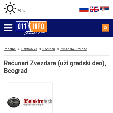
29 ℃
Početna
Elektronika
Računari
Zvezdara - uži deo
Računari Zvezdara (uži gradski deo),
Beograd