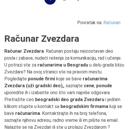
Povratak na:
Računari
Računar Zvezdara
Računar Zvezdara
. Računari postaju neizostavan deo
posla i zabave, nudeći rešenja za komunikaciju, rad i učenje.
U potrazi ste za
računarima u Beogradu
u delu grada blizu
Zvezdare? Na ovoj stranici ste na pravom mestu.
Pogledajte
ponude firmi
koje se bave
računarima
Zvezdara (uži gradski deo),
, saznajte
cene
,
ponude
uporedite ih i izaberite ono što vam najviše odgovara.
Pretražite ceo
beogradski deo grada Zvezdaru
i jednim
klikom stupite u kontakt sa
beogradskim firmama
koji se
bave
računarima
. Kontaktirajte ih na broj telefona,
saznajte njihovu adresu, radno vreme ili im pišite na email.
Nalazite se na Zvezdari ili ste u prolazu Zvezdarom ?