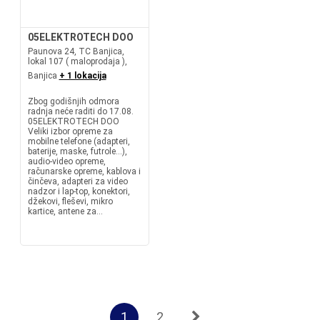
05ELEKTROTECH DOO
Paunova 24, TC Banjica,
lokal 107 ( maloprodaja ),
Banjica
+ 1 lokacija
Zbog godišnjih odmora
radnja neće raditi do 17.08.
05ELEKTROTECH DOO
Veliki izbor opreme za
mobilne telefone (adapteri,
baterije, maske, futrole...),
audio-video opreme,
računarske opreme, kablova i
činčeva, adapteri za video
nadzor i lap-top, konektori,
džekovi, fleševi, mikro
kartice, antene za...
1
2