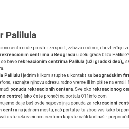
 Palilula
cioni centri nude prostor za sport, zabavu i odmor, obezbeđuju zdr
rekreacionim centrima u Beogradu
u delu grada blizu Palilule
 se bave
rekreacionim centrima Palilula (uži gradski deo),
, 
a.
 Palilulu
i jednim klikom stupite u kontakt sa
beogradskim fi
efona, saznajte njihovu adresu, radno vreme ili im pišite na email. N
onaći
ponudu rekreacionih centara
. Sve oko
rekreacionog ce
ne centre)
lako ćete pronaći na portalu 011info.com.
erujemo da je baš ovde najpovoljnija ponuda za
rekreacioni cent
m centru
na jednom mestu, naš portal je tu zbog vas kako bi po
hvalni ste rekreacionim centrom koji ste našli kod naš - preporuči