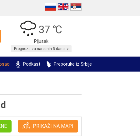
37 ℃
Pljusak
Prognoza za narednih 5 dana
posao
Podkast
Preporuke iz Srbije
ad
ENE
PRIKAŽI NA MAPI