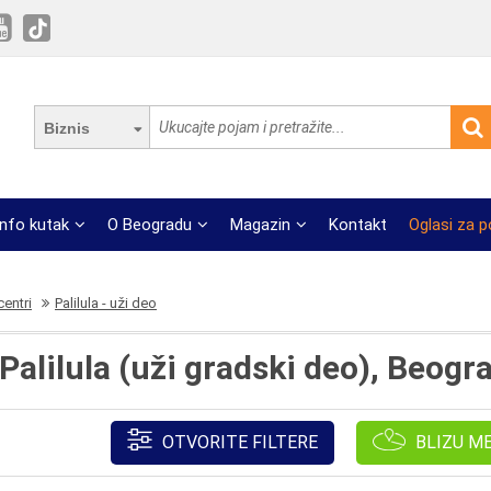
Biznis
Info kutak
O Beogradu
Magazin
Kontakt
Oglasi za 
centri
Palilula - uži deo
Palilula (uži gradski deo), Beogr
OTVORITE FILTERE
BLIZU M