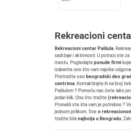
Rekreacioni centar
Rekreacioni centar Palilula
. Rekrea
sadržaje i aktivnosti. U potrazi ste za
mestu. Pogledajte
ponude firmi
koje
izaberite ono što vam najviše odgovar
Pretražite ceo
beogradski deo grada
centrima
. Kontaktirajte ih na broj tel
Palilulom ? Pomoću nas ćete lako pr
jedan klik. Ono što tražite
(rekreacio
Pronašli ste šta vam je potrebno ? V
jednom prilikom. Sve
o rekreaciono
tražite bila
najbolja u Beogradu
. Za