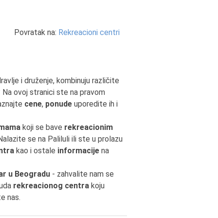
Povratak na:
Rekreacioni centri
avlje i druženje, kombinuju različite
? Na ovoj stranici ste na pravom
saznajte
cene
,
ponude
uporedite ih i
rmama
koji se bave
rekreacionim
alazite se na Paliluli ili ste u prolazu
ntra
kao i ostale
informacije
na
ar u Beogradu
- zahvalite nam se
nuda
rekreacionog centra
koju
te nas.