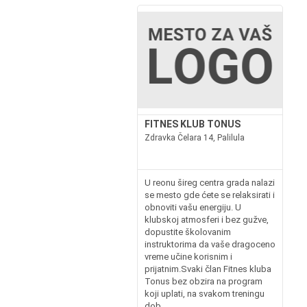
FITNES KLUB TONUS
Zdravka Čelara 14, Palilula
U reonu šireg centra grada nalazi
se mesto gde ćete se relaksirati i
obnoviti vašu energiju. U
klubskoj atmosferi i bez gužve,
dopustite školovanim
instruktorima da vaše dragoceno
vreme učine korisnim i
prijatnim.Svaki član Fitnes kluba
Tonus bez obzira na program
koji uplati, na svakom treningu
dob...