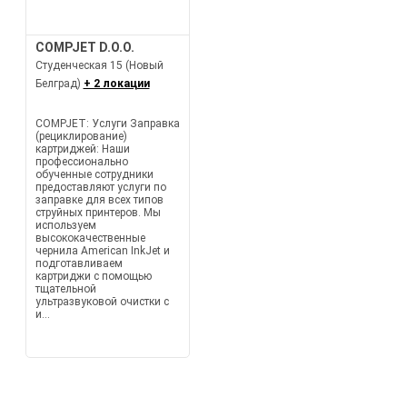
COMPJET D.O.O.
Студенческая 15 (Новый
Белград)
+ 2 локации
COMPJET: Услуги Заправка
(рециклирование)
картриджей: Наши
профессионально
обученные сотрудники
предоставляют услуги по
заправке для всех типов
струйных принтеров. Мы
используем
высококачественные
чернила American InkJet и
подготавливаем
картриджи с помощью
тщательной
ультразвуковой очистки с
и...