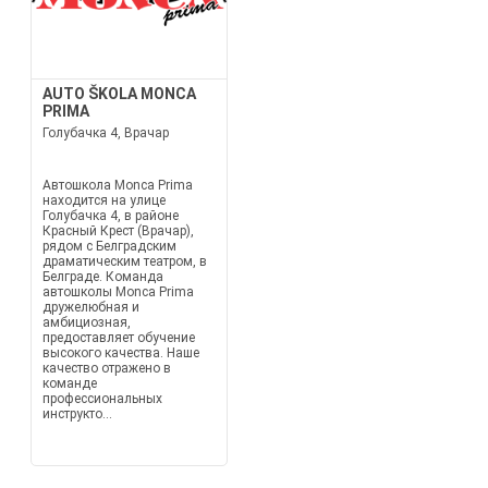
AUTO ŠKOLA MONCA
PRIMA
Голубачка 4, Врачар
Автошкола Monca Prima
находится на улице
Голубачка 4, в районе
Красный Крест (Врачар),
рядом с Белградским
драматическим театром, в
Белграде. Команда
автошколы Monca Prima
дружелюбная и
амбициозная,
предоставляет обучение
высокого качества. Наше
качество отражено в
команде
профессиональных
инструкто...