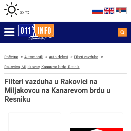
33 ℃
Početna
Automobili
Auto delovi
Filteri vazduha
Rakovica, Miljakovac, Kanarevo brdo, Resnik
Filteri vazduha u Rakovici na
Miljakovcu na Kanarevom brdu u
Resniku