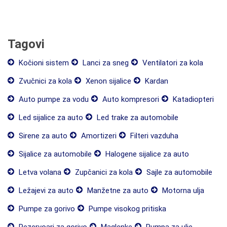
Tagovi
Kočioni sistem
Lanci za sneg
Ventilatori za kola
Zvučnici za kola
Xenon sijalice
Kardan
Auto pumpe za vodu
Auto kompresori
Katadiopteri
Led sijalice za auto
Led trake za automobile
Sirene za auto
Amortizeri
Filteri vazduha
Sijalice za automobile
Halogene sijalice za auto
Letva volana
Zupčanici za kola
Sajle za automobile
Ležajevi za auto
Manžetne za auto
Motorna ulja
Pumpe za gorivo
Pumpe visokog pritiska