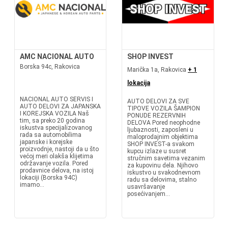
AMC NACIONAL AUTO
SHOP INVEST
Borska 94c, Rakovica
Marička 1a, Rakovica
+ 1
lokacija
NACIONAL AUTO SERVIS I
AUTO DELOVI ZA SVE
AUTO DELOVI ZA JAPANSKA
TIPOVE VOZILA ŠAMPION
I KOREJSKA VOZILA Naš
PONUDE REZERVNIH
tim, sa preko 20 godina
DELOVA Pored neophodne
iskustva specijalizovanog
ljubaznosti, zaposleni u
rada sa automobilima
maloprodajnim objektima
japanske i korejske
SHOP INVEST-a svakom
proizvodnje, nastoji da u što
kupcu izlaze u susret
većoj meri olakša klijetima
stručnim savetima vezanim
održavanje vozila. Pored
za kupovinu dela. Njihovo
prodavnice delova, na istoj
iskustvo u svakodnevnom
lokaciji (Borska 94C)
radu sa delovima, stalno
imamo...
usavršavanje
posećivanjem...