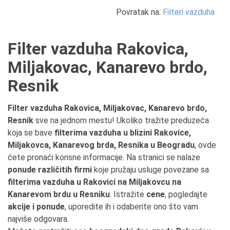
Povratak na:
Filteri vazduha
Filter vazduha Rakovica,
Miljakovac, Kanarevo brdo,
Resnik
Filter vazduha Rakovica, Miljakovac, Kanarevo brdo,
Resnik
sve na jednom mestu! Ukoliko tražite preduzeća
koja se bave
filterima vazduha u blizini Rakovice,
Miljakovca, Kanarevog brda, Resnika u Beogradu
, ovde
ćete pronaći korisne informacije. Na stranici se nalaze
ponude različitih firmi
koje pružaju usluge povezane sa
filterima vazduha u Rakovici na Miljakovcu na
Kanarevom brdu u Resniku
. Istražite
cene
, pogledajte
akcije i ponude
, uporedite ih i odaberite ono što vam
najviše odgovara.