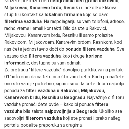
Možete pretražiti ceo
beogradski deo grada Rakovicu,
Miljakovac, Kanarevo brdo, Resnik
i u nekoliko klikova
stupiti u kontakt sa
lokalnim firmama
koje se bave
filterima vazduha
. Na raspolaganju su vam telefoni, adrese,
radno vreme i email kontakti. Bilo da ste u Rakovici,
Miljakovcu, Kanarevom brdu, Resniku ili samo prolazite
Rakovicom, Miljakovcem, Kanarevim brdom, Resnikom, kod
nas ćete jednostavno doći do
ponude filtera vazduha
. Sve
vezano oko
filtera vazduha
, kao i druge
korisne
informacije
, dostupne su vam odmah.
Za pretragu "filtere vazduha" dovoljno par klikova na portalu
011info.com da nađete ono što vam treba. Kada pronađete
ono što vam je potrebno, sigurni smo da ćete dobiti najbolju
ponudu za
filter vazduha u Rakovici, Miljakovcu,
Kanarevom brdu, Resniku u Beogradu
. Najvažnije o filteru
vazduha pronaći ćete ovde – kako bi ponuda
filtera
vazduha
bila zaista
najpovoljnija u Beogradu
. Ukoliko ste
zadovoljni
filterom vazduha
koji ste pronašli preko našeg
portala, podelite preporuku sa drugima.