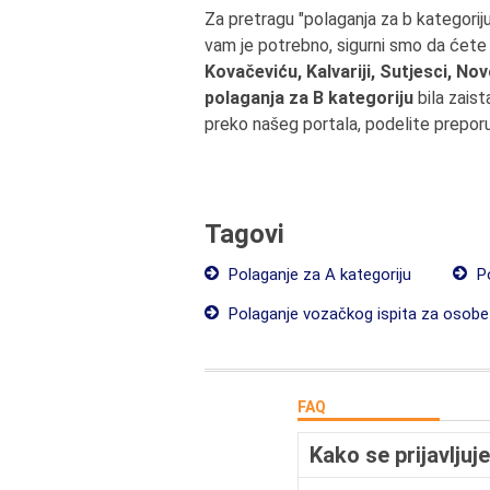
Za pretragu "polaganja za b kategori
vam je potrebno, sigurni smo da ćete 
Kovačeviću, Kalvariji, Sutjesci, N
polaganja za B kategoriju
bila zais
preko našeg portala, podelite prepor
Tagovi
Polaganje za A kategoriju
Po
Polaganje vozačkog ispita za osobe 
FAQ
Kako se prijavljuj