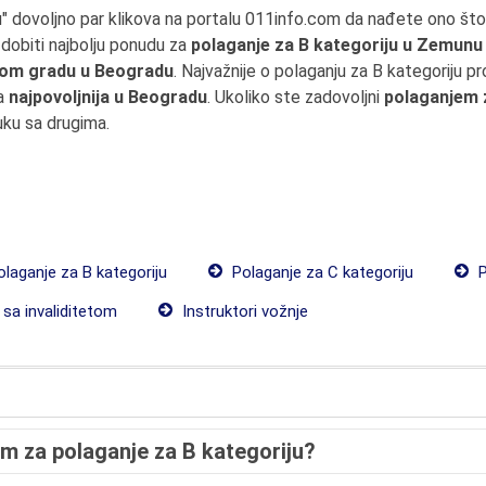
ju" dovoljno par klikova na portalu 011info.com da nađete ono š
dobiti najbolju ponudu za
polaganje za B kategoriju u Zemunu
ovom gradu u Beogradu
. Najvažnije o polaganju za B kategoriju 
ta
najpovoljnija u Beogradu
. Ukoliko ste zadovoljni
polaganjem 
uku sa drugima.
laganje za B kategoriju
Polaganje za C kategoriju
P
sa invaliditetom
Instruktori vožnje
em za polaganje za B kategoriju?