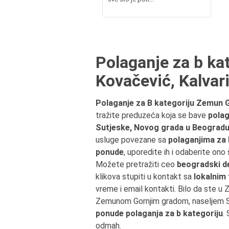
Polaganje za b ka
Kovačević, Kalvari
Polaganje za B kategoriju Zemun Go
tražite preduzeća koja se bave
polag
Sutjeske, Novog grada u Beograd
usluge povezane sa
polaganjima za 
ponude
, uporedite ih i odaberite ono
Možete pretražiti ceo
beogradski de
klikova stupiti u kontakt sa
lokalnim
vreme i email kontakti. Bilo da ste u 
Zemunom Gornjim gradom, naseljem S
ponude polaganja za b kategoriju
.
odmah.