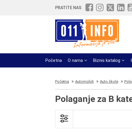
PRATITE NAS
Početna
O nama
Biznis katalog
Početna
Automobili
Auto škole
Pola
Polaganje za B kat