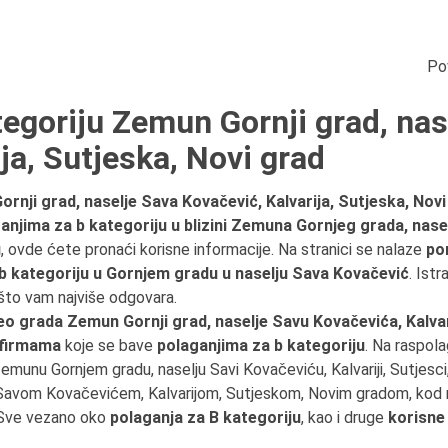
Po
tegoriju Zemun Gornji grad, nas
ja, Sutjeska, Novi grad
rnji grad, naselje Sava Kovačević, Kalvarija, Sutjeska, Novi
anjima za b kategoriju u blizini Zemuna Gornjeg grada, nasel
u
, ovde ćete pronaći korisne informacije. Na stranici se nalaze
pon
b kategoriju u Gornjem gradu u naselju Sava Kovačević
. Istr
 što vam najviše odgovara.
o grada Zemun Gornji grad, naselje Savu Kovačevića, Kalvar
 firmama
koje se bave
polaganjima za b kategoriju
. Na raspola
Zemunu Gornjem gradu, naselju Savi Kovačeviću, Kalvariji, Sutjesc
avom Kovačevićem, Kalvarijom, Sutjeskom, Novim gradom, kod 
 Sve vezano oko
polaganja za B kategoriju
, kao i druge
korisne