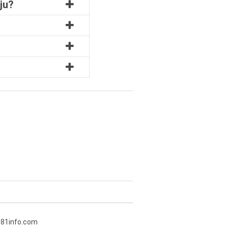
ju?
381info.com