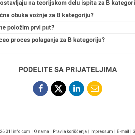
ostavljaju na teorijskom delu ispita za B kategori
ična obuka vožnje za B kategoriju?
ne položim prvi put?
 ceo proces polaganja za B kategoriju?
PODELITE SA PRIJATELJIMA
026 011info.com
O nama
Pravila korišćenja
Impressum
E-mail