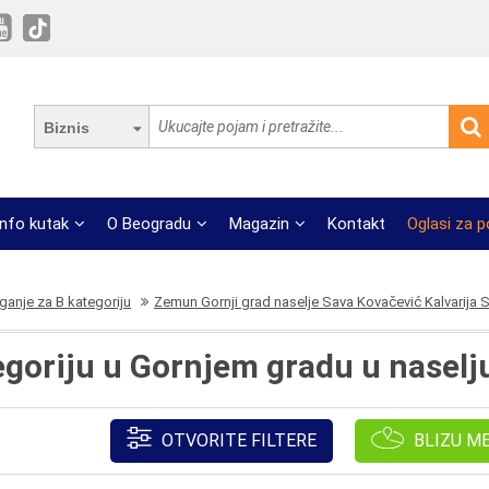
Biznis
Info kutak
O Beogradu
Magazin
Kontakt
Oglasi za 
ganje za B kategoriju
Zemun Gornji grad naselje Sava Kovačević Kalvarija 
egoriju u Gornjem gradu u naselj
OTVORITE FILTERE
BLIZU M