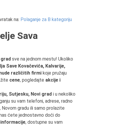
vratak na:
Polaganje za B kategoriju
elje Sava
 grad
sve na jednom mestu! Ukoliko
ja Save Kovačevića, Kalvarije,
ude različitih firmi
koje pružaju
ažite
cene
, pogledajte
akcije i
iju, Sutjesku, Novi grad
i u nekoliko
ganju su vam telefoni, adrese, radno
i, Novom gradu ili samo prolazite
nas ćete jednostavno doći do
 informacije
, dostupne su vam