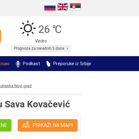
26 ℃
Vedro
Prognoza za narednih 5 dana
posao
Podkast
Preporuke iz Srbije
Sutjeska Novi grad
u Sava Kovačević
ENE
PRIKAŽI NA MAPI