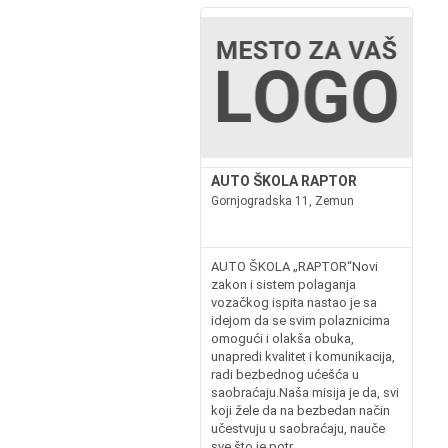
AUTO ŠKOLA RAPTOR
Gornjogradska 11, Zemun
AUTO ŠKOLA „RAPTOR“Novi
zakon i sistem polaganja
vozačkog ispita nastao je sa
idejom da se svim polaznicima
omogući i olakša obuka,
unapredi kvalitet i komunikacija,
radi bezbednog ućešća u
saobraćaju.Naša misija je da, svi
koji žele da na bezbedan način
učestvuju u saobraćaju, nauče
sve što je potr...