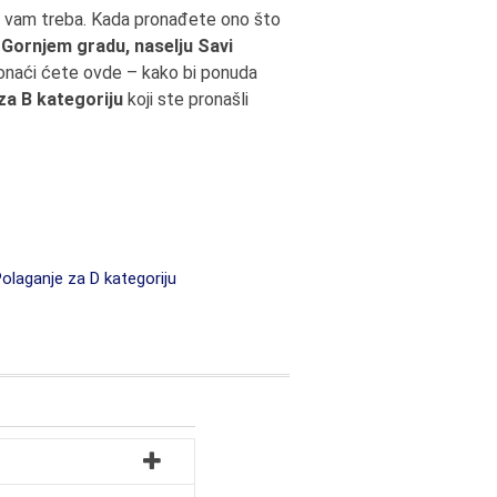
to vam treba. Kada pronađete ono što
 Gornjem gradu, naselju Savi
pronaći ćete ovde – kako bi ponuda
za B kategoriju
koji ste pronašli
olaganje za D kategoriju