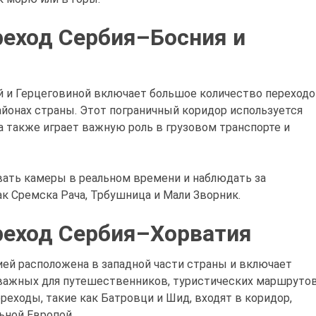
еход Сербия–Босния и
й и Герцеговиной включает большое количество переход
айонах страны. Этот пограничный коридор используется
 также играет важную роль в грузовом транспорте и
ать камеры в реальном времени и наблюдать за
ак Сремска Рача, Трбушница и Мали Зворник.
реход Сербия–Хорватия
ией расположена в западной части страны и включает
важных для путешественников, туристических маршруто
реходы, такие как Батровци и Шид, входят в коридор,
ьной Европой.