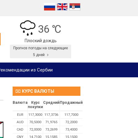
36 ℃
Плоский дождь
Прогноз погоды на следующие
5 дней
екомендации из Сербии
КУРС ВАЛЮТЫ
Валюта
Курс
Средний
Продажный
покупки
EUR
117,3000
117,3736
117,7000
AUD
70,5000
71,9765
72,2000
CAD
72,0000
73,2699
73,4000
CNY
14,7100
15,1585
15,1500