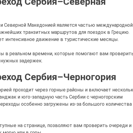
реход Сербия–Северная
 и Северной Македонией является частью международной
важнейших транзитных маршрутов для поездок в Грецию.
т интенсивное движение в туристические месяцы.
ы в реальном времени, которые помогают вам проверит
енужных задержек.
реход Сербия–Черногория
орией проходит через горные районы и включает несколь
анджак и юго-западную часть Сербии с черногорским
переходы особенно загружены из-за большого количества
тупные на странице, позволяют вам проверить очереди и
 морю или в горы.