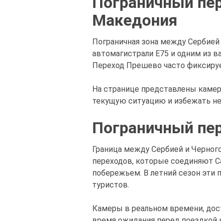
Пограничный пе
Македония
Пограничная зона между Сербией
автомагистрали E75 и одним из 
Переход Прешево часто фиксируе
На странице представлены камер
текущую ситуацию и избежать н
Пограничный пе
Граница между Сербией и Черног
переходов, которые соединяют С
побережьем. В летний сезон эти 
туристов.
Камеры в реальном времени, дос
время ожидания перед поездкой к