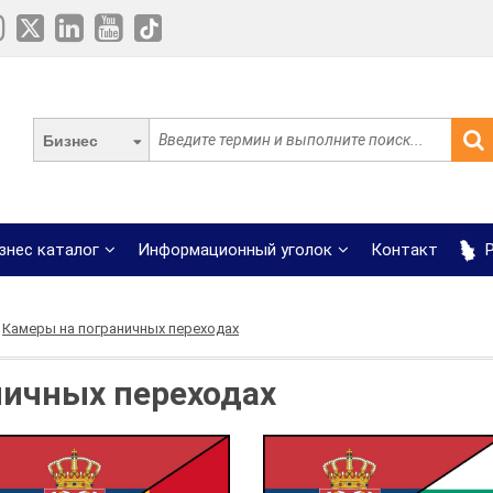
Бизнес
знес каталог
Информационный уголок
Контакт
Р
Камеры на пограничных переходах
ничных переходах