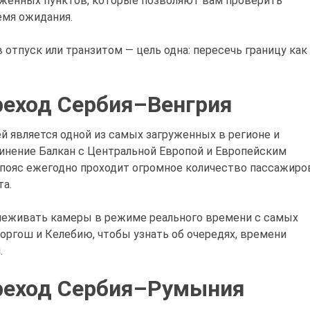
уженных пунктов, которые позволяют вам проверить
емя ожидания.
 отпуск или транзитом — цель одна: пересечь границу как
реход Сербия–Венгрия
й является одной из самых загруженных в регионе и
инение Балкан с Центральной Европой и Европейским
 пояс ежегодно проходит огромное количество пассажиро
та.
леживать камеры в режиме реального времени с самых
оргош и Келебию, чтобы узнать об очередях, времени
.
реход Сербия–Румыния