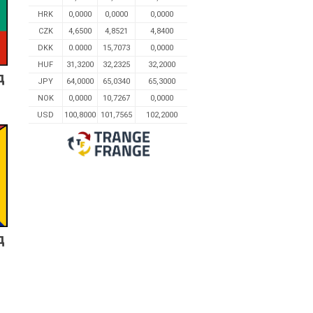
HRK
0,0000
0,0000
0,0000
CZK
4,6500
4,8521
4,8400
DKK
0.0000
15,7073
0,0000
HUF
31,3200
32,2325
32,2000
д
JPY
64,0000
65,0340
65,3000
NOK
0,0000
10,7267
0,0000
USD
100,8000
101,7565
102,2000
д