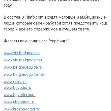
году.
В состав 011info.com входят молодые и амбициозные
люди, которые своей работой хотят представить наш
город и все его содержимое в лучшем свете.
Желаем вам приятного "серфинга".
www.visitbelgrade.rs
www.visitbelgrade.net
www.belgradeguide.rs
www.belgradeguide.net
www.guide.rs
www.bgvodic.rs
www.bgvodic.com
www.ubeogradu.rs
www.krozbeograd.rs