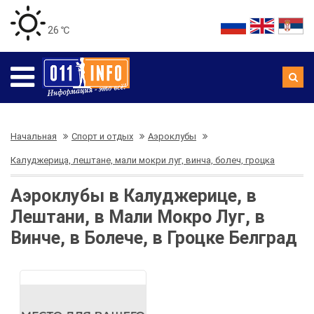
26 ℃
Начальная
Спорт и отдых
Аэроклубы
Калуджерица, лештане, мали мокри луг, винча, болеч, гроцка
Аэроклубы в Калуджерице, в
Лештани, в Мали Мокро Луг, в
Винче, в Болече, в Гроцке Белград