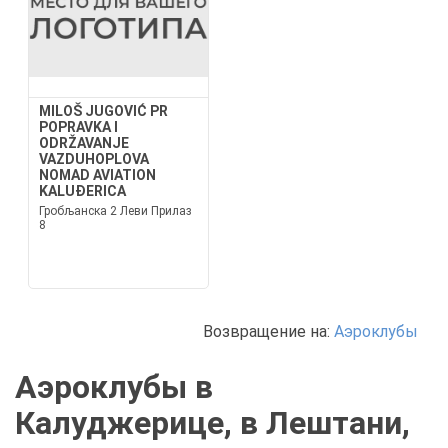
MILOŠ JUGOVIĆ PR
POPRAVKA I
ODRŽAVANJE
VAZDUHOPLOVA
NOMAD AVIATION
KALUĐERICA
Гробљанска 2 Леви Прилаз
8
Возвращение на:
Аэроклубы
Аэроклубы в
Калуджерице, в Лештани,