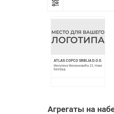
ATLAS COPCO SRBIJA D.O.O.
Милутина Миланковића 23, Нови
Београд
Агрегаты на наб