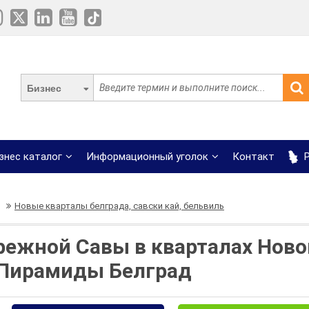
Бизнес
знес каталог
Информационный уголок
Контакт
Р
Новые кварталы белграда, савски кай, бельвиль
режной Савы в кварталах Ново
 Пирамиды Белград