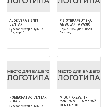
ALOE VERA BIZNIS
FIZIOTERAPEUTSKA
CENTAR
AMBULANTA VASIĆ
Булевар Михајла Пупина
Париске комуне 6, Нови
10и, нпр 13
Београд
HOMEOPATSKI CENTAR
MIGUN KREVETI -
SUNCE
CARICA MILICA MASAŽ
CENTAR DOO
Булевар Михајла Пупина