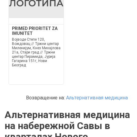
PRIMED PRIORITET ZA
IMUNITET
Војводе Степе 120,
Вождовац // Тржни центар
Миленијум, Кнез Михајлова
21а, Стари град // Тржни
центар Пирамида, Јурија
Гагарина 151г, Нови
Београд
Возвращение на:
Альтернативная медицина
Альтернативная медицина
на набережной Савы в
кварталах Нового