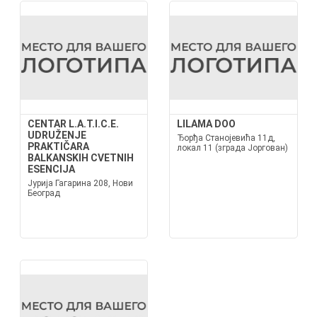
CENTAR L.A.T.I.C.E.
LILAMA DOO
UDRUŽENJE
Ђорђа Станојевића 11д,
PRAKTIČARA
локал 11 (зграда Јоргован)
BALKANSKIH CVETNIH
ESENCIJA
Јурија Гагарина 208, Нови
Београд