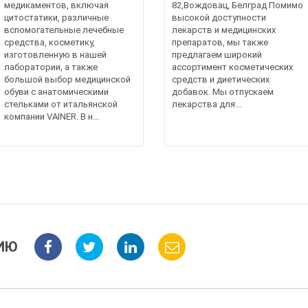
медикаментов, включая
82,Вождовац, Белград Помимо
цитостатики, различные
высокой доступности
вспомогательные лечебные
лекарств и медицинских
средства, косметику,
препаратов, мы также
изготовленную в нашей
предлагаем широкий
лаборатории, а также
ассортимент косметических
большой выбор медицинской
средств и диетических
обуви с анатомическими
добавок. Мы отпускаем
стельками от итальянской
лекарства для...
компании VAINER. В н...
ИЮ