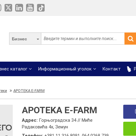
Бизнес
знес каталог
Информационный уголок
Контакт
Р
теки
APOTEKA E-FARM
APOTEKA E-FARM
Адрес:
Горњоградска 34 // Миће
Радаковића 4х, Земун
Телефон:
+381 11 316 8091
,
064 0268 739
,