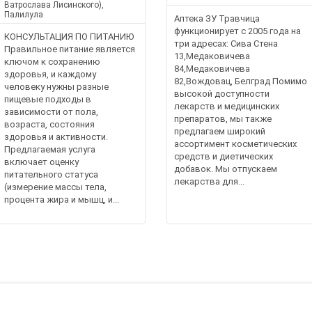
Ватрослава Лисинского),
Палилула
Аптека ЗУ Травчица
функционирует с 2005 года на
КОНСУЛЬТАЦИЯ ПО ПИТАНИЮ
три адресах: Сива Стена
Правильное питание является
13,Медаковичева
ключом к сохранению
84,Медаковичева
здоровья, и каждому
82,Вождовац, Белград Помимо
человеку нужны разные
высокой доступности
пищевые подходы в
лекарств и медицинских
зависимости от пола,
препаратов, мы также
возраста, состояния
предлагаем широкий
здоровья и активности.
ассортимент косметических
Предлагаемая услуга
средств и диетических
включает оценку
добавок. Мы отпускаем
питательного статуса
лекарства для...
(измерение массы тела,
процента жира и мышц, и...