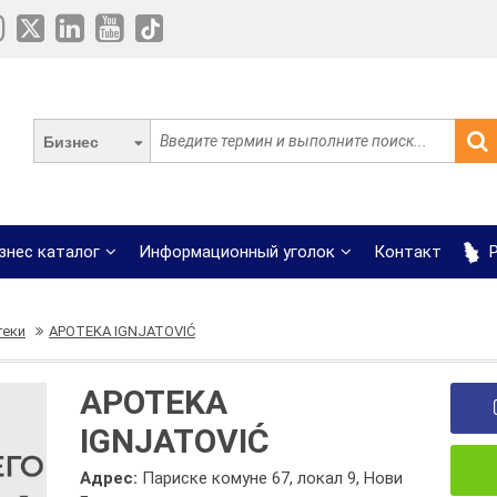
Бизнес
знес каталог
Информационный уголок
Контакт
Р
теки
APOTEKA IGNJATOVIĆ
APOTEKA
IGNJATOVIĆ
Адрес:
Париске комуне 67, локал 9, Нови