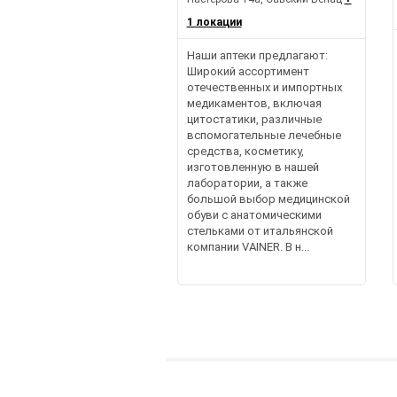
1 локации
Наши аптеки предлагают:
Широкий ассортимент
отечественных и импортных
медикаментов, включая
цитостатики, различные
вспомогательные лечебные
средства, косметику,
изготовленную в нашей
лаборатории, а также
большой выбор медицинской
обуви с анатомическими
стельками от итальянской
компании VAINER. В н...