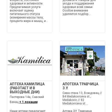
возраста, состояния
добавок и товаров для
здоровья и активности.
ухода и поддержания
Предлагаемая услуга
здоровья всей семьи.
включает оценку
Особое внимание
питательного статуса
уделяется подбор...
(измерение массы тела,
процента жира и мышц, и...
АПТЕКА КАМИЛИЦА
АПОТЕКА ТРАВЧИЦА
(РАБОТАЕТ И В
З.У.
ВЫХОДНЫЕ ДНИ)
Сива стена 13, Вождовац //
84 Medakoviceva st.,
Пастерова 14а, Савский
Medakovic // 82
Венац
+ 1 локации
Medakoviceva st....
Наши аптеки предлагают:
Аптека ЗУ Травчица