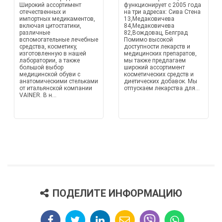
Широкий ассортимент
функционирует с 2005 года
отечественных и
на три адресах: Сива Стена
импортных медикаментов,
13,Медаковичева
включая цитостатики,
84,Медаковичева
различные
82,Вождовац, Белград
вспомогательные лечебные
Помимо высокой
средства, косметику,
доступности лекарств и
изготовленную в нашей
медицинских препаратов,
лаборатории, а также
мы также предлагаем
большой выбор
широкий ассортимент
медицинской обуви с
косметических средств и
анатомическими стельками
диетических добавок. Мы
от итальянской компании
отпускаем лекарства для...
VAINER. В н...
ПОДЕЛИТЕ ИНФОРМАЦИЮ