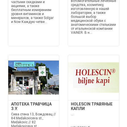
вспомогательные лечебные
частыми скидками и
средства, косметику,
акциями, а также
изготовленную в нашей
бесплатным измерением
лаборатории, а также
уровня витаминов и
большой выбор
минералов, а также Solgar
медицинской обуви с
и Now Каждую четве...
анатомическими стельками
от итальянской компании
VAINER. В н...
АПОТЕКА ТРАВЧИЦА
HOLESCIN ТРАВЯНЫЕ
З.У.
КАПЛИ
Сива стена 13, Вождовац //
...
84 Medakoviceva st.,
Medakovic // 82
Medakoviceva st....