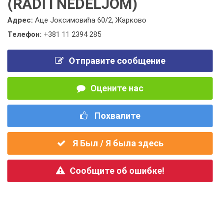
(RADI I NEDELJOM)
Адрес:
Аце Јоксимовића 60/2, Жарково
Телефон:
+381 11 2394 285
Отправите сообщение
Оцените нас
Похвалите
Я Был / Я была здесь
Сообщите об ошибке!