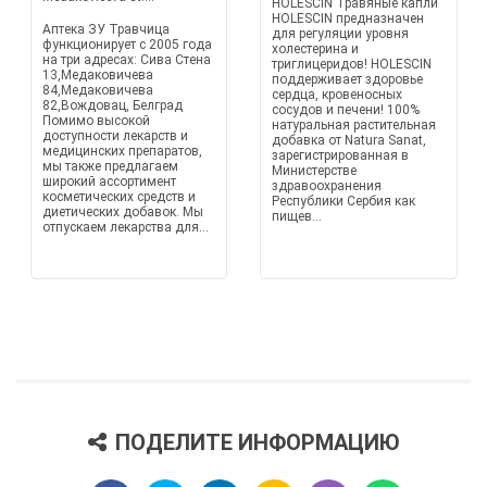
HOLESCIN Травяные капли
HOLESCIN предназначен
Аптека ЗУ Травчица
для регуляции уровня
функционирует с 2005 года
холестерина и
на три адресах: Сива Стена
триглицеридов! HOLESCIN
13,Медаковичева
поддерживает здоровье
84,Медаковичева
сердца, кровеносных
82,Вождовац, Белград
сосудов и печени! 100%
Помимо высокой
натуральная растительная
доступности лекарств и
добавка от Natura Sanat,
медицинских препаратов,
зарегистрированная в
мы также предлагаем
Министерстве
широкий ассортимент
здравоохранения
косметических средств и
Республики Сербия как
диетических добавок. Мы
пищев...
отпускаем лекарства для...
ПОДЕЛИТЕ ИНФОРМАЦИЮ