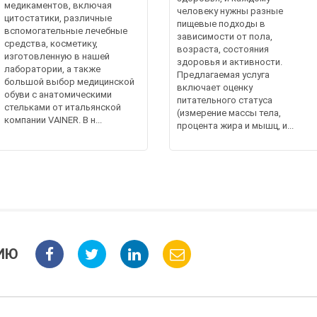
медикаментов, включая
человеку нужны разные
цитостатики, различные
пищевые подходы в
вспомогательные лечебные
зависимости от пола,
средства, косметику,
возраста, состояния
изготовленную в нашей
здоровья и активности.
лаборатории, а также
Предлагаемая услуга
большой выбор медицинской
включает оценку
обуви с анатомическими
питательного статуса
стельками от итальянской
(измерение массы тела,
компании VAINER. В н...
процента жира и мышц, и...
ИЮ