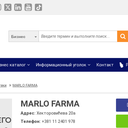
Бизнес
знес каталог
Информационный уголок
Контакт
Р
теки
MARLO FARMA
MARLO FARMA
Адрес:
Хекторовићева 20а
Телефон:
+381 11 2401 978