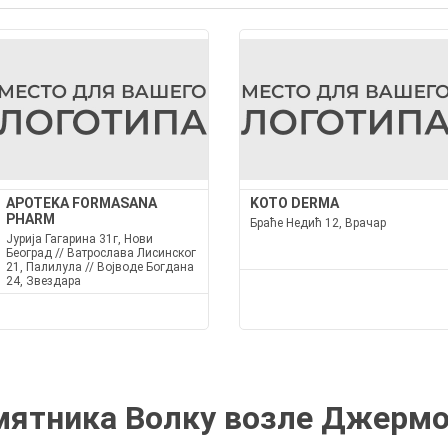
APOTEKA FORMASANA
KOTO DERMA
PHARM
Браће Недић 12, Врачар
Јурија Гагарина 31г, Нови
Београд // Ватрослава Лисинског
21, Палилула // Војводе Богдана
24, Звездара
мятника Волку возле Джермо