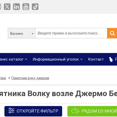
Бизнес
знес каталог
Информационный уголок
Контакт
Р
теки
Памятник вуку, джерам
ятника Волку возле Джермо Б
ОТКРОЙТЕ ФИЛЬТР
РЯДОМ СО МНОЙ