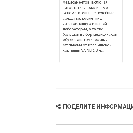
медикаментов, включая
цитостатики, различные
вспомогательные лечебные
средства, косметику,
изготовленную в нашей
лаборатории, а также
большой выбор медицинской
обуви с анатомическими
стельками от итальянской
компании VAINER. В н...
ПОДЕЛИТЕ ИНФОРМАЦ