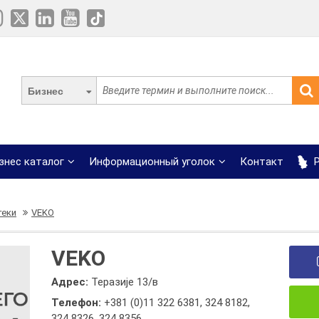
Бизнес
знес каталог
Информационный уголок
Контакт
Р
теки
VEKO
VEKO
Адрес:
Теразије 13/в
Телефон:
+381 (0)11 322 6381
,
324 8182
,
324 8326
,
324 8356