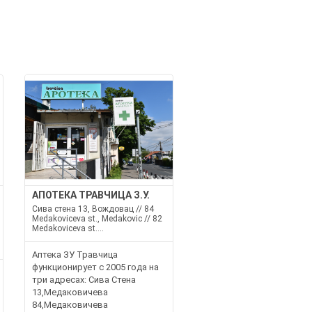
АПОТЕКА ТРАВЧИЦА З.У.
Сива стена 13, Вождовац // 84
Medakoviceva st., Medakovic // 82
Medakoviceva st....
Аптека ЗУ Травчица
функционирует с 2005 года на
три адресах: Сива Стена
13,Медаковичева
84,Медаковичева