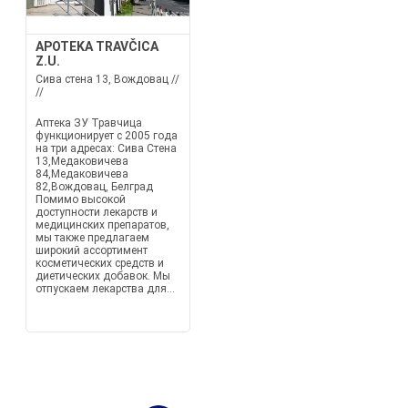
APOTEKA TRAVČICA
Z.U.
Сива стена 13, Вождовац //
//
Аптека ЗУ Травчица
функционирует с 2005 года
на три адресах: Сива Стена
13,Медаковичева
84,Медаковичева
82,Вождовац, Белград
Помимо высокой
доступности лекарств и
медицинских препаратов,
мы также предлагаем
широкий ассортимент
косметических средств и
диетических добавок. Мы
отпускаем лекарства для...