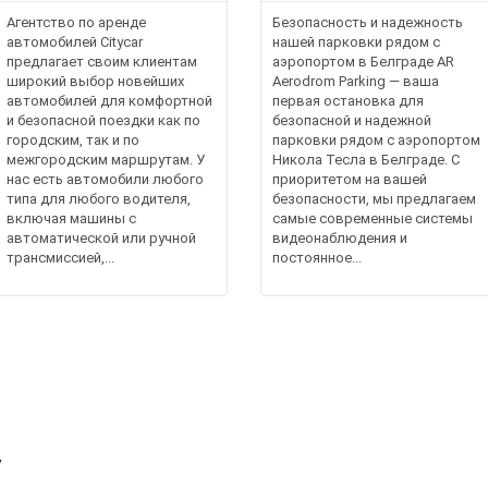
Агентство по аренде
Безопасность и надежность
автомобилей Citycar
нашей парковки рядом с
предлагает своим клиентам
аэропортом в Белграде AR
широкий выбор новейших
Aerodrom Parking — ваша
автомобилей для комфортной
первая остановка для
и безопасной поездки как по
безопасной и надежной
городским, так и по
парковки рядом с аэропортом
межгородским маршрутам. У
Никола Тесла в Белграде. С
нас есть автомобили любого
приоритетом на вашей
типа для любого водителя,
безопасности, мы предлагаем
включая машины с
самые современные системы
автоматической или ручной
видеонаблюдения и
трансмиссией,...
постоянное...
у