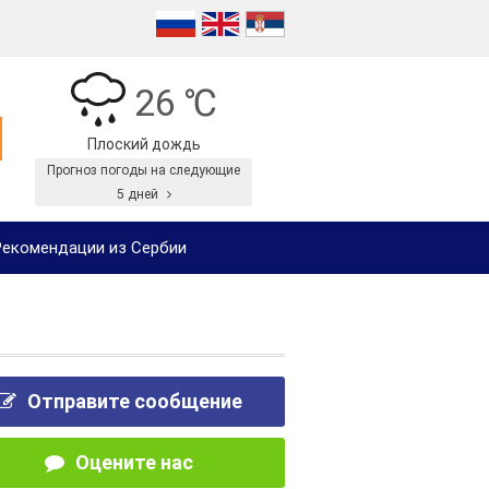
26 ℃
Плоский дождь
Прогноз погоды на следующие
5 дней
екомендации из Сербии
Отправите сообщение
Оцените нас