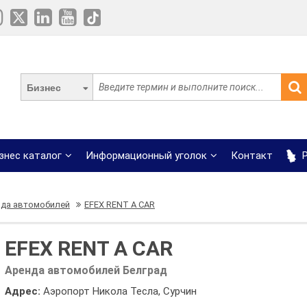
Бизнес
знес каталог
Информационный уголок
Контакт
Р
нда автомобилей
EFEX RENT A CAR
EFEX RENT A CAR
Аренда автомобилей Белград
Адрес:
Аэропорт Никола Тесла, Сурчин