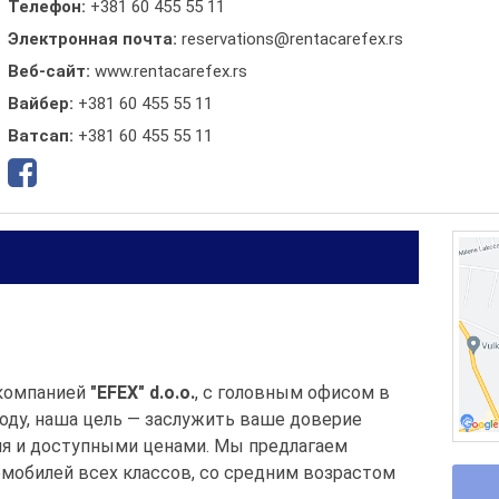
Телефон:
+381 60 455 55 11
Электронная почта:
reservations@rentacarefex.rs
Веб-сайт:
www.rentacarefex.rs
Вайбер:
+381 60 455 55 11
Ватсап:
+381 60 455 55 11
компанией
"EFEX" d.o.o.
, с головным офисом в
году, наша цель — заслужить ваше доверие
я и доступными ценами. Мы предлагаем
омобилей всех классов, со средним возрастом