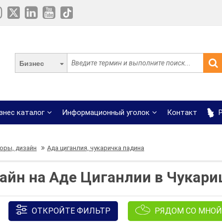
Бизнес
знес каталог
Информационный уголок
Контакт
Р
оры, дизайн
Ада циганлия, чукаричка падина
айн на Аде Циганлии в Чукари
ОТКРОЙТЕ ФИЛЬТР
РЯДОМ СО МНОЙ