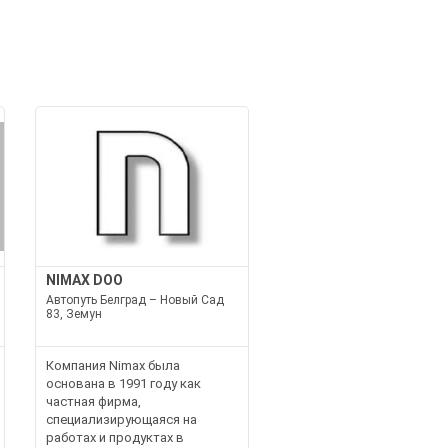
NIMAX DOO
Автопуть Белград – Новый Сад
83, Земун
Компания Nimax была
основана в 1991 году как
частная фирма,
специализирующаяся на
работах и продуктах в