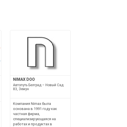
NIMAX DOO
Автопуть Белград – Новый Сад
83, Земун
Компания Nimax была
основана в 1991 году как
частная фирма,
специализирующаяся на
работах и продуктах в