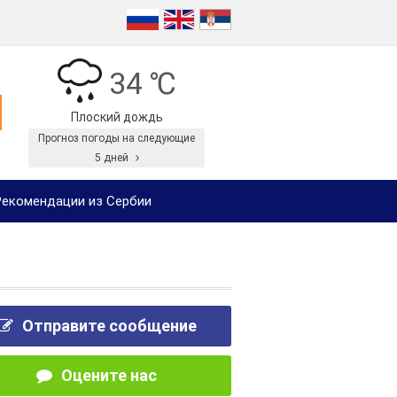
34 ℃
Плоский дождь
Прогноз погоды на следующие
5 дней
екомендации из Сербии
Отправите сообщение
Оцените нас