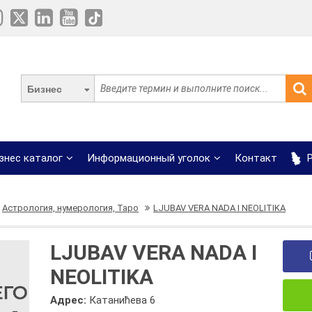
Бизнес
знес каталог
Информационный уголок
Контакт
Р
Астрология, нумерология, Таро
LJUBAV VERA NADA I NEOLITIKA
LJUBAV VERA NADA I
NEOLITIKA
Адрес:
Катанићева 6