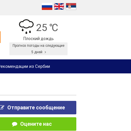
25 ℃
Плоский дождь
Прогноз погоды на следующие
5 дней
екомендации из Сербии
Отправите сообщение
Оцените нас