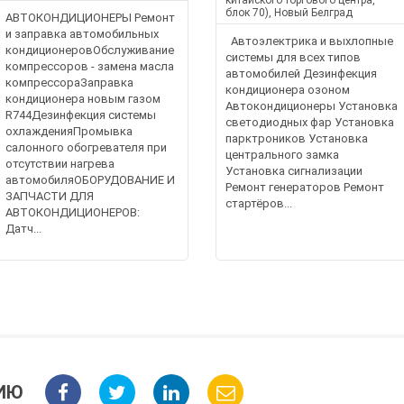
китайского торгового центра,
блок 70), Новый Белград
АВТОКОНДИЦИОНЕРЫ Ремонт
и заправка автомобильных
Автоэлектрика и выхлопные
кондиционеровОбслуживание
системы для всех типов
компрессоров - замена масла
автомобилей Дезинфекция
компрессораЗаправка
кондиционера озоном
кондиционера новым газом
Автокондиционеры Установка
R744Дезинфекция системы
светодиодных фар Установка
охлажденияПромывка
парктроников Установка
салонного обогревателя при
центрального замка
отсутствии нагрева
Установка сигнализации
автомобиляОБОРУДОВАНИЕ И
Ремонт генераторов Ремонт
ЗАПЧАСТИ ДЛЯ
стартёров...
АВТОКОНДИЦИОНЕРОВ:
Датч...
ИЮ