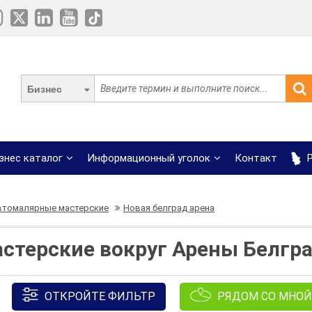
Бизнес
знес каталог
Информационный уголок
Контакт
Р
втомалярные мастерские
Новая белград арена
стерские вокруг Арены Белгр
ОТКРОЙТЕ ФИЛЬТР
РЯДОМ СО МНОЙ