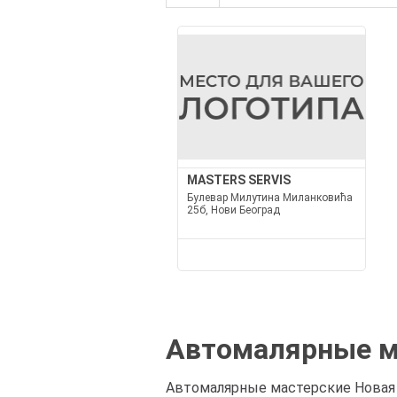
MASTERS SERVIS
Булевар Милутина Миланковића
25б, Нови Београд
Автомалярные м
Автомалярные мастерские Новая б