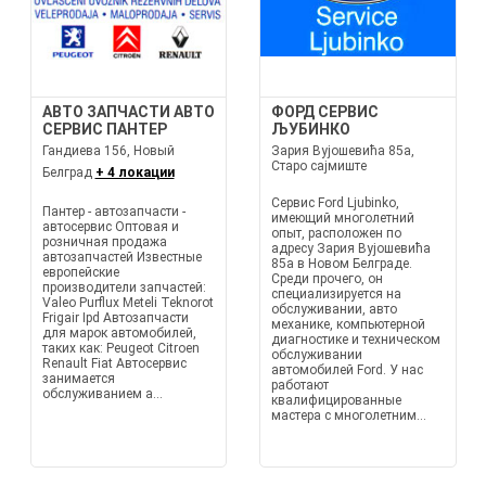
АВТО ЗАПЧАСТИ АВТО
ФОРД СЕРВИС
СЕРВИС ПАНТЕР
ЉУБИНКО
Гандиева 156, Новый
Зария Вујошевића 85а,
Старо сајмиште
Белград
+ 4 локации
Сервис Ford Ljubinko,
Пантер - автозапчасти -
имеющий многолетний
автосервис Оптовая и
опыт, расположен по
розничная продажа
адресу Зария Вујошевића
автозапчастей Известные
85а в Новом Белграде.
европейские
Среди прочего, он
производители запчастей:
специализируется на
Valeo Purflux Meteli Teknorot
обслуживании, авто
Frigair Ipd Автозапчасти
механике, компьютерной
для марок автомобилей,
диагностике и техническом
таких как: Peugeot Citroen
обслуживании
Renault Fiat Автосервис
автомобилей Ford. У нас
занимается
работают
обслуживанием а...
квалифицированные
мастера с многолетним...