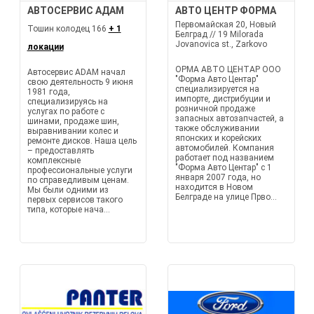
АВТОСЕРВИС АДАМ
АВТО ЦЕНТР ФОРМА
Первомайская 20, Новый
Тошин колодец 166
+ 1
Белград // 19 Milorada
Jovanovica st., Zarkovo
локации
ОРМА АВТО ЦЕНТАР ООО
Автосервис ADAM начал
"Форма Авто Центар"
свою деятельность 9 июня
специализируется на
1981 года,
импорте, дистрибуции и
специализируясь на
розничной продаже
услугах по работе с
запасных автозапчастей, а
шинами, продаже шин,
также обслуживании
выравнивании колес и
японских и корейских
ремонте дисков. Наша цель
автомобилей. Компания
– предоставлять
работает под названием
комплексные
"Форма Авто Центар" с 1
профессиональные услуги
января 2007 года, но
по справедливым ценам.
находится в Новом
Мы были одними из
Белграде на улице Прво...
первых сервисов такого
типа, которые нача...