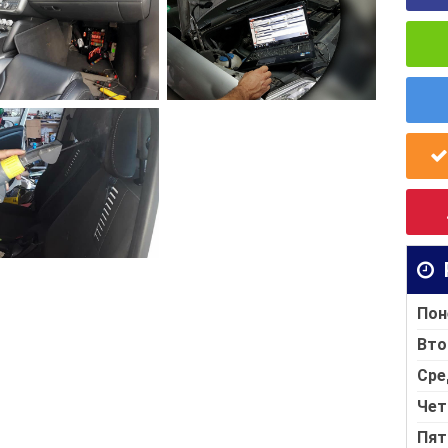
Пон
Вто
Сре
Чет
Пят