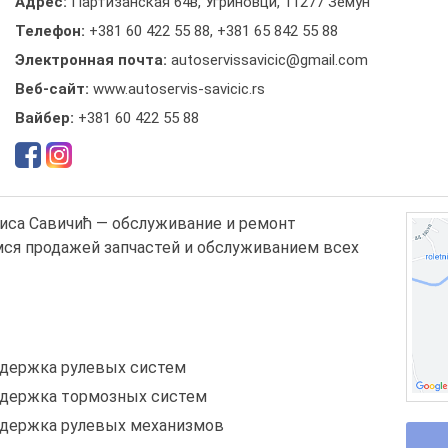
Адрес:
Партизанская 64в, Угриновци, 11277 Земун
Телефон:
+381 60 422 55 88
,
+381 65 842 55 88
Электронная почта:
autoservissavicic@gmail.com
Веб-сайт:
www.autoservis-savicic.rs
Вайбер:
+381 60 422 55 88
иса Савичић — обслуживание и ремонт
ся продажей запчастей и обслуживанием всех
ддержка рулевых систем
ддержка тормозных систем
ддержка рулевых механизмов