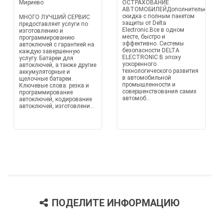
Мириево
ОСТРАХОВАНИЕ
АВТОМОБИЛЕЙДополнительная
скидка с полным пакетом
МНОГО ЛУЧШИЙ СЕРВИС
защиты от Delta
предоставляет услуги по
Electronic.Все в одном
изготовлению и
месте, быстро и
программированию
эффективно. Системы
автоключей с гарантией на
безопасности DELTA
каждую завершенную
ELECTRONIC В эпоху
услугу. Батареи для
ускоренного
автоключей, а также другие
технологического развития
аккумуляторные и
в автомобильной
щелочные батареи.
промышленности и
Ключевые слова: резка и
совершенствования самих
программирование
автомоб...
автоключей, кодирование
автоключей, изготовлени...
ПОДЕЛИТЕ ИНФОРМАЦИЮ