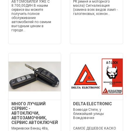
АВТОМОБИЛЕЙ УЖЕ С
PK ремня и моторного
8.700,00ДИН В нашем
масла) Сигнализация
сервисе вы можете
(замена всех видов ламп -
получить полное
галогеновых, ксенон...
обслуживание
автомобилей по самым
выгодным ценам в
городе...
МНОГО ЛУЧШИЙ
DELTA ELECTRONIC
СЕРВИС -
Воеводе Степе, у
АВТОКЛЮЧИ,
ближайшей улицы
АВТОЗАМОЧНИК,
Вождовачке
СЕРВИС АВТОКЛЮЧЕЙ
Мириевски Венац 48а,
САМОЕ ДЕШЕВОЕ КАСКО