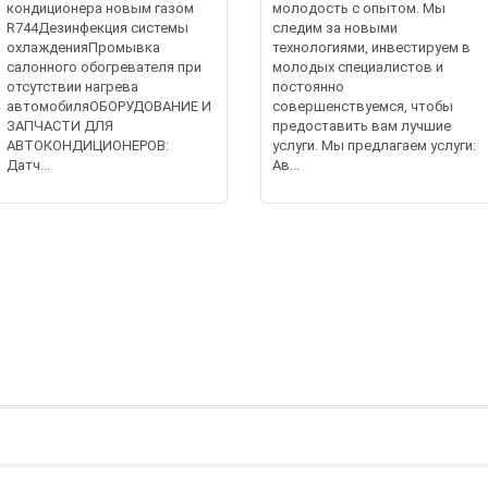
кондиционера новым газом
молодость с опытом. Мы
R744Дезинфекция системы
следим за новыми
охлажденияПромывка
технологиями, инвестируем в
салонного обогревателя при
молодых специалистов и
отсутствии нагрева
постоянно
автомобиляОБОРУДОВАНИЕ И
совершенствуемся, чтобы
ЗАПЧАСТИ ДЛЯ
предоставить вам лучшие
АВТОКОНДИЦИОНЕРОВ:
услуги. Мы предлагаем услуги:
Датч...
Ав...