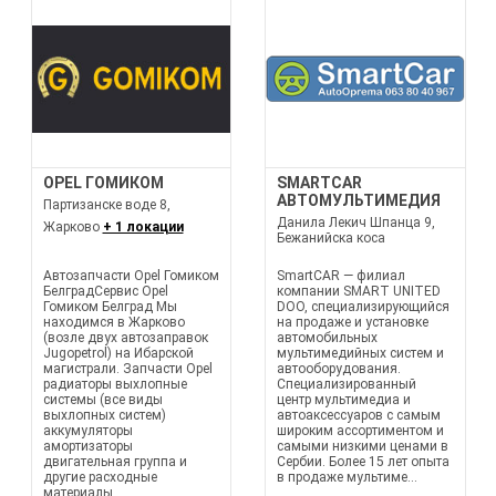
OPEL ГОМИКОМ
SMARTCAR
АВТОМУЛЬТИМЕДИЯ
Партизанске воде 8,
Данила Лекич Шпанца 9,
Жарково
+ 1 локации
Бежанийска коса
Автозапчасти Opel Гомиком
SmartCAR — филиал
БелградСервис Opel
компании SMART UNITED
Гомиком Белград Мы
DOO, специализирующийся
находимся в Жарково
на продаже и установке
(возле двух автозаправок
автомобильных
Jugopetrol) на Ибарской
мультимедийных систем и
магистрали. Запчасти Opel
автооборудования.
радиаторы выхлопные
Специализированный
системы (все виды
центр мультимедиа и
выхлопных систем)
автоаксессуаров с самым
аккумуляторы
широким ассортиментом и
амортизаторы
самыми низкими ценами в
двигательная группа и
Сербии. Более 15 лет опыта
другие расходные
в продаже мультиме...
материалы....