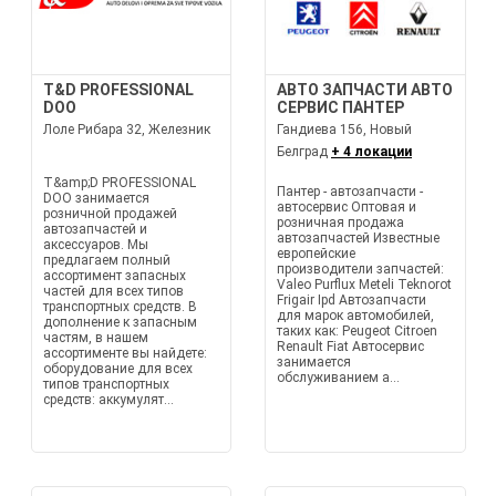
T&D PROFESSIONAL
АВТО ЗАПЧАСТИ АВТО
DOO
СЕРВИС ПАНТЕР
Лоле Рибара 32, Железник
Гандиева 156, Новый
Белград
+ 4 локации
T&amp;D PROFESSIONAL
Пантер - автозапчасти -
DOO занимается
автосервис Оптовая и
розничной продажей
розничная продажа
автозапчастей и
автозапчастей Известные
аксессуаров. Мы
европейские
предлагаем полный
производители запчастей:
ассортимент запасных
Valeo Purflux Meteli Teknorot
частей для всех типов
Frigair Ipd Автозапчасти
транспортных средств. В
для марок автомобилей,
дополнение к запасным
таких как: Peugeot Citroen
частям, в нашем
Renault Fiat Автосервис
ассортименте вы найдете:
занимается
оборудование для всех
обслуживанием а...
типов транспортных
средств: аккумулят...