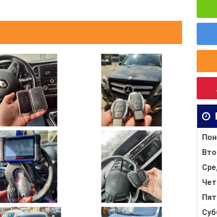
Пон
Вто
Сре
Чет
Пят
Суб