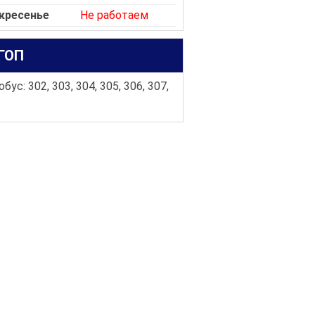
кресенье
Не работаем
ГОП
бус: 302, 303, 304, 305, 306, 307,