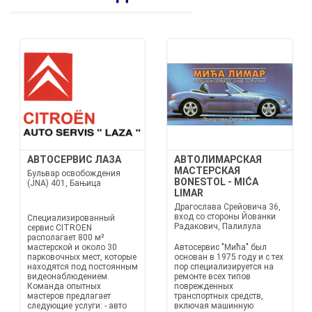
АВТОСЕРВИС ЛАЗА
АВТОЛИМАРСКАЯ
МАСТЕРСКАЯ
Бульвар освобождения
BONESTOL - MIĆA
(JNA) 401, Бањица
LIMAR
Драгослава Срейовича 36,
вход со стороны Йованки
Специализированный
Радакович, Палилула
сервис CITROEN
располагает 800 м²
мастерской и около 30
Автосервис "Мића" был
парковочных мест, которые
основан в 1975 году и с тех
находятся под постоянным
пор специализируется на
видеонаблюдением.
ремонте всех типов
Команда опытных
поврежденных
мастеров предлагает
транспортных средств,
следующие услуги: - авто
включая машинную