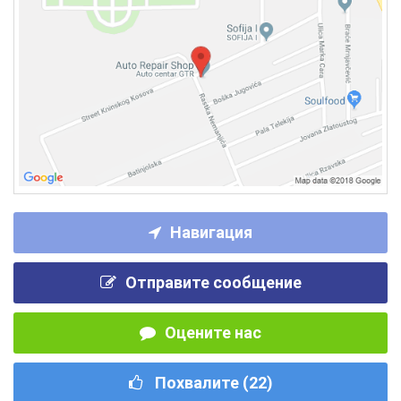
Навигация
Отправите сообщение
Оцените нас
Похвалите (
22
)