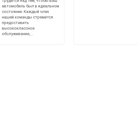
трудится над тем, чтобы ваш
автомобиль был в идеальном
состоянии. Каждый член
нашей команды стремится
предоставить
высококлассное
обслуживание,...