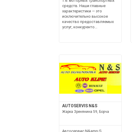
т.е. моторных транспортных
средств. Наши главные
характеристики — это
исключительно высокое
качество предоставляемых
услуг, конкуренто...
AUTOSERVIS N&S
Жарка Зренянина 59, Борча
Автосервис N&amp;S