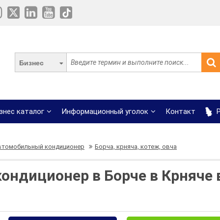
Бизнес
знес каталог
Информационный уголок
Контакт
Р
втомобильный кондиционер
Борча, крняча, котеж, овча
ндиционер в Борче в Крняче 