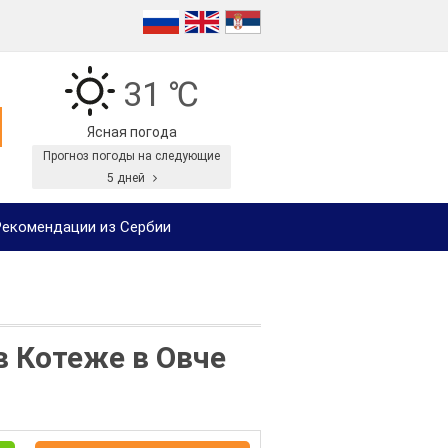
31 ℃
Ясная погода
Прогноз погоды на следующие
5 дней
екомендации из Сербии
в Котеже в Овче