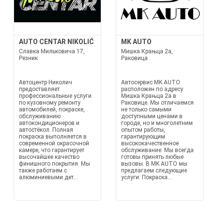
AUTO CENTAR NIKOLIĆ
MK AUTO
Славка Мильковича 17,
Мишка Крањца 2а,
Резник
Раковица
Автоцентр Николич
Автосервис MK AUTO
предоставляет
расположен по адресу
профессиональные услуги
Мишка Крањца 2а в
по кузовному ремонту
Раковице. Мы отличаемся
автомобилей, покраске,
не только самыми
обслуживанию
доступными ценами в
автокондиционеров и
городе, но и многолетним
автостёкол. Полная
опытом работы,
покраска выполняется в
гарантирующим
современной окрасочной
высококачественное
камере, что гарантирует
обслуживание. Мы всегда
высочайшее качество
готовы принять любые
финишного покрытия. Мы
вызовы. В MK AUTO мы
также работаем с
предлагаем следующие
алюминиевыми дет...
услуги: Покраска...