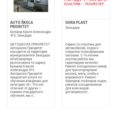
AUTO ŠKOLA
GORA PLAST
PRIORITET
Звездара
Бульвар Краля Александра
410, Звездара
АВТОШКОЛА ПРИОРИТЕТ
Сервис по пластике для
Автошкола Приоритет
автомобилей, лодок и
находится на территории
покрытию полиэфирными
муниципалитета Звездара.
смолами. С 16-летним
Штаб-квартира
опытом работы мы
расположена по адресу
гарантируем качество.
Бульвар Короля
Ремонт холодильных камер
Александра 410.
для транспортировки
Автошкола Приоритет
молока, мяса, хлеба и
предлагает услуги по
мороженого. Ремонт:
обучению вождению для
бамперов спойлеров лодок
категории «B». Что нас
навесов холодильников
отличает от других —
Для всех видов
помимо стандартного
договоренност...
обучения, мы п...